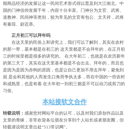
期商品经济的发展让这一民间艺术形式得以普及到大江南北。中
国的门神信仰发展千年，内容十分丰富。门神分为文官、武将、
道教神、民间神等类别，较为常见的文官有包公、文天祥，武将
有秦琼、尉迟恭。
正月初三可以拜年吗
在这天里的民俗上和讲究上，我们可以了解到，其实在农村
的那一带，基本都是在初三的 这天里都是不会拜年的，在正月初
三的时候里都是很多的讲究的。 在大年初三，也就是在农历新年
的第三天了，其实在这天里基本都是不会出去。拜年的，而且也
是因为是因为赤狗的原因，也是让自己更加不用去拜年，避免到
就 是会和其他的人而发生口角而争执太多，而在中国的一些农村
和成熟里，也是有着 在大年初一到初三都是不可以动刀或剪刀的
习俗。
本站接软文合作
转载说明：
感谢您对网站平台的认可，以及对我们原创作品以及
文章的青睐，非常欢迎各位朋友分享到个人站长或者朋友圈，但
转载请说明文章出处“513常识网”。