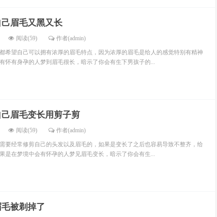
自己眉毛又黑又长
阅读(59)
作者(admin)
都希望自己可以拥有浓厚的眉毛特点，因为浓厚的眉毛是给人的感觉特别有精神
有怀有身孕的人梦到眉毛很长，暗示了你会有生下男孩子的...
自己眉毛变长用剪子剪
阅读(59)
作者(admin)
需要经常修剪自己的头发以及眉毛的，如果是变长了之后也容易导致不整齐，给
果是在梦境中会有怀孕的人梦见眉毛变长，暗示了你会有生...
眉毛被剃掉了