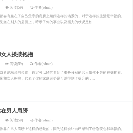
阅读(59)
作者(admin)
都会有坐在了自己父亲的肩膀上嬉闹这样的场景的，对于这样的生活是幸福的。
见坐在别人的肩膀上，暗示了你的事业以及能力的状况是如...
和女人搂搂抱抱
阅读(59)
作者(admin)
或者是站台的位置，肯定可以经常看到了准备分别的恋人依依不舍的在拥抱着。
见和女人拥抱，代表了你的家庭运势是可以得到了提升的，...
靠在男人肩膀
阅读(59)
作者(admin)
依靠在男人肩膀上这样的感觉的，因为这样会让自己感到了特别安心和幸福的。