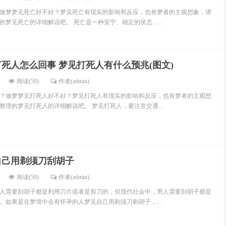
做梦梦见死亡好不好？梦见死亡有现实的影响和反应，也有梦者的主观想象，请
的梦见死亡的详细解说吧。 死亡是一种安宁、稳定的状态，...
死人怎么回事 梦见打死人有什么预兆(图文)
阅读(59)
作者(admin)
？做梦梦见打死人好不好？梦见打死人有现实的影响和反应，也有梦者的主观想
整理的梦见打死人的详细解说吧。 梦见打死人，要注意交通...
自己用剃须刀刮胡子
阅读(59)
作者(admin)
人需要刮胡子都是利用刀片或者是剪刀的，但现代社会中，男人需要刮胡子都是
。如果是在梦境中会有怀孕的人梦见自己用剃须刀剃胡子，...