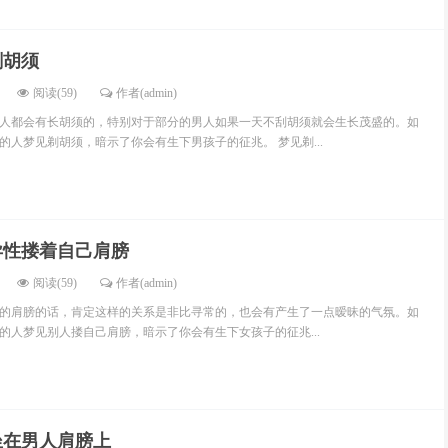
剃胡须
阅读(59)
作者(admin)
人都会有长胡须的，特别对于部分的男人如果一天不刮胡须就会生长茂盛的。如
的人梦见剃胡须，暗示了你会有生下男孩子的征兆。 梦见剃...
异性搂着自己肩膀
阅读(59)
作者(admin)
的肩膀的话，肯定这样的关系是非比寻常的，也会有产生了一点暧昧的气氛。如
的人梦见别人搂自己肩膀，暗示了你会有生下女孩子的征兆...
坐在男人肩膀上