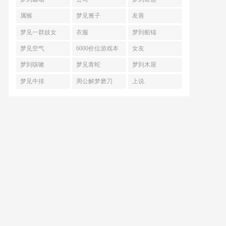
属猴
梦见篦子
友善
梦见一群妓女
衣服
梦到船锚
梦见空气
6000价位游戏本
女友
梦到咳嗽
梦见青蛇
梦到木屋
梦见牛排
周公解梦磨刀
上说