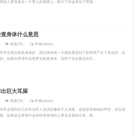
孕的人梦见靠在一个男人的肩膀上，暗示了你会有生下男孩...
检查身体什么意思
阅读(59)
作者(admin)
经常定期去检查身体的，因为身体每一天都容易受到了影响而产生了变化的，还
的。如果在梦境中会有梦见检查身体，说明了你在最近的生...
掉出巨大耳屎
阅读(59)
作者(admin)
经常会遇到自己的耳朵听人说话好像听不太清楚，或者是有嗡嗡的声音，其实就
屎。如果是在梦境中会有怀有身孕的人梦见耳屎掉出来，暗...