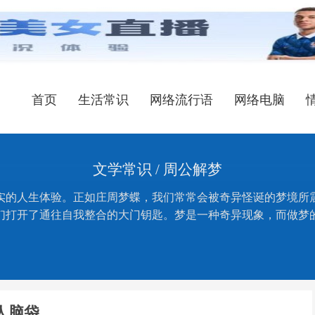
首页
生活常识
网络流行语
网络电脑
文学常识 / 周公解梦
实的人生体验。正如庄周梦蝶，我们常常会被奇异怪诞的梦境所
们打开了通往自我整合的大门钥匙。梦是一种奇异现象，而做梦
人脑袋