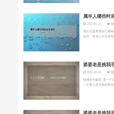
属羊人哪些时
2022-05-22
阅
我们总是希望自己能够
命好，有些人天生命苦，
婆婆老是挑我
2022-03-18
阅
情感名句鉴赏: 看一
一个男人是否真的爱你，
婆婆老是挑我