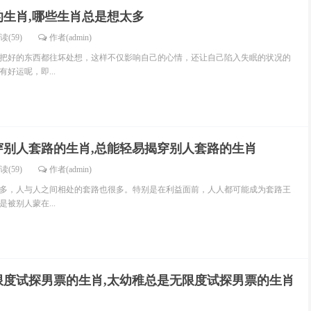
的生肖,哪些生肖总是想太多
读(59)
作者(admin)
把好的东西都往坏处想，这样不仅影响自己的心情，还让自己陷入失眠的状况的
好运呢，即...
穿别人套路的生肖,总能轻易揭穿别人套路的生肖
读(59)
作者(admin)
多，人与人之间相处的套路也很多。特别是在利益面前，人人都可能成为套路王
被别人蒙在...
限度试探男票的生肖,太幼稚总是无限度试探男票的生肖