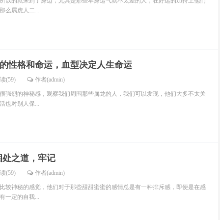
所以的就来到了身边，尤其是那些本身运气就不太差的人，在好运的加持上他们
么属虎人二...
人的性格和命运，血型决定人生命运
读(59)
作者(admin)
很强烈的神秘感，观察我们周围那些属龙的人，我们可以发现，他们大多不太关
也对别人保...
相处之道，牢记
读(59)
作者(admin)
比较神秘的感觉，他们对于那些甜甜蜜蜜的感情总是有一种排斥感，即便是在感
一定的自我...