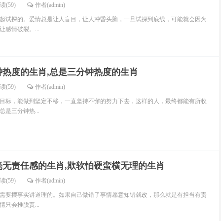
读(59)
作者(admin)
起试探的。爱情总是让人盲目，让人冲昏头脑，一旦试探到底线，可能就会因为
感情破裂。...
钟热度的生肖,总是三分钟热度的生肖
读(59)
作者(admin)
目标，能做到坚定不移，一直坚持不懈的努力下去，这样的人，最终都能有所收
是三分钟热...
毫无责任感的生肖,欺软怕硬蛮横无理的生肖
读(59)
作者(admin)
需要摆事实讲道理的。如果自己做错了事情愿意知错就改，那么就是有担当有责
只会推脱责...