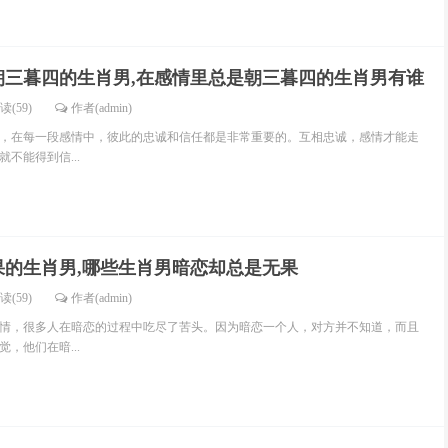
朝三暮四的生肖男,在感情里总是朝三暮四的生肖男有谁
读(59)
作者(admin)
，在每一段感情中，彼此的忠诚和信任都是非常重要的。互相忠诚，感情才能走
不能得到信...
果的生肖男,哪些生肖男暗恋却总是无果
读(59)
作者(admin)
情，很多人在暗恋的过程中吃尽了苦头。因为暗恋一个人，对方并不知道，而且
，他们在暗...