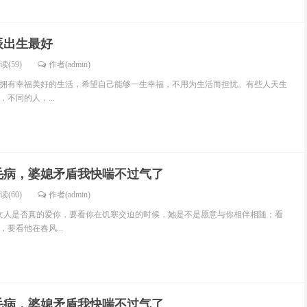
辰出生最好
读(59)
作者(admin)
拥有幸福美好的生活，希望自己能够一生幸福，不用为生活而担忧。有些人天生
不同的人，...
毛病，婆媳矛盾我快喘不过气了
读(60)
作者(admin)
个女人是否真的爱你，要看你在饥寒交迫的时候，她是不是愿意与你相伴相随；看
要看他在春风...
毛病，婆媳矛盾我快喘不过气了