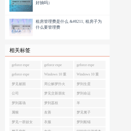
好抽吗）
租房管理费是什么 &#8211; 租房子为
什么要管理费
相关标签
geforce expe
geforce expe
geforce expe
geforce expe
Windows 10 重
Windows 10 重
梦见被困
周公解梦扑火
梦到生蛋
公司
梦见交新朋友
梦到命运
梦到墓场
梦到荔枝
羊
属猴
友善
梦见篦子
梦见一群妓女
衣服
梦到船锚