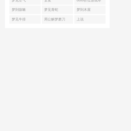
梦见空气
女友
6000价位游戏本
梦到咳嗽
梦见青蛇
梦到木屋
梦见牛排
周公解梦磨刀
上说