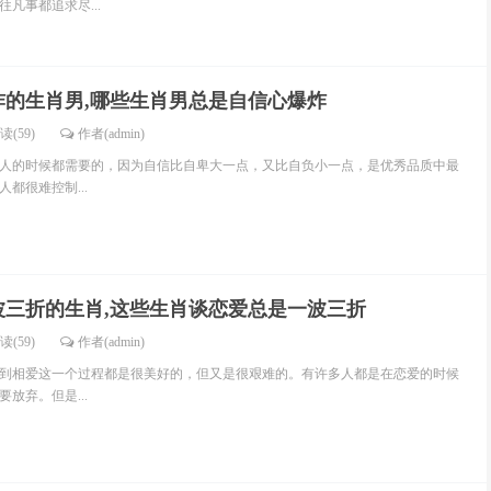
凡事都追求尽...
炸的生肖男,哪些生肖男总是自信心爆炸
读(59)
作者(admin)
人的时候都需要的，因为自信比自卑大一点，又比自负小一点，是优秀品质中最
都很难控制...
波三折的生肖,这些生肖谈恋爱总是一波三折
读(59)
作者(admin)
到相爱这一个过程都是很美好的，但又是很艰难的。有许多人都是在恋爱的时候
放弃。但是...