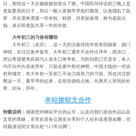
日，相传这一天女娲娘娘创造出了猪。中国民间传说初三晚上是
老鼠娶亲的日子，所以一般人家都早早熄灯睡觉，以免骚乱了鼠
辈，并在屋角洒落一些米粒、糕饼，供老鼠食用，称为老鼠分
钱，表示和老鼠共享一年的丰收。
大年初三的习俗有哪些
大年初三（农历），这一天的汉族传统年俗有回娘家，烧门
神纸，谷日忌食米饭等。大年初三通常不会外出拜年，因赤口，
所以希望避免容易与人发生口角争执，为防招惹口舌是非，各人
均不出外向亲友拜年，只留在家中祭祀神明，中国大陆的一些农
村和城市，有大年初一至初三不动刀或剪刀的习俗。而在河北邯
郸这一天，要早早的起来，去祖坟烧纸点炮，向离开人世间的长
辈，叩头，拜年。
本站接软文合作
转载说明：
感谢您对网站平台的认可，以及对我们原创作品以及
文章的青睐，非常欢迎各位朋友分享到个人站长或者朋友圈，但
转载请说明文章出处“513常识网”。