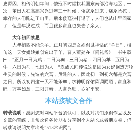
史原因。相传明朝年间，倭寇不时骚扰我国东南部沿海地区，一
次，莆田人在高高兴兴过年三十时候，倭寇杀过来，烧杀抢掠，
幸存的人们跑进了山里。后来倭寇被打退了，人们也从山里回家
了，但是年没过成，而且很多家庭也失去了亲人。
大年初四禁忌
大年初四不能杀羊。正月初四是女娲创世神话的“羊日”，相
传这一天女娲娘娘创造出了羊。晋人董勋在《问礼俗》一书中载
曰：“正月一日为鸡，二日为狗，三日为猪，四日为羊，五日为
牛，六日为马，七日为人。”汉族民间传说这是因为女娲创造万物
生灵的时候，先造的六畜，后造的人，因此初一到初六都是六畜
之日。所以初四这一天不能杀羊，求神明保佑风调雨顺，家庭和
睦，万事如意，三阳开泰，人畜兴旺，岁岁平安。
本站接软文合作
转载说明：
感谢您对网站平台的认可，以及对我们原创作品以及
文章的青睐，非常欢迎各位朋友分享到个人站长或者朋友圈，但
转载请说明文章出处“513常识网”。