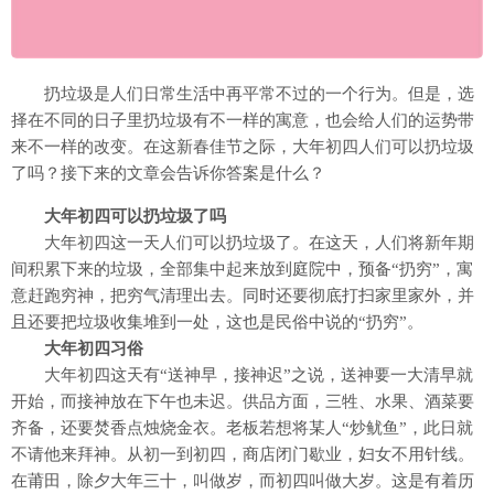
扔垃圾是人们日常生活中再平常不过的一个行为。但是，选
择在不同的日子里扔垃圾有不一样的寓意，也会给人们的运势带
来不一样的改变。在这新春佳节之际，大年初四人们可以扔垃圾
了吗？接下来的文章会告诉你答案是什么？
大年初四可以扔垃圾了吗
大年初四这一天人们可以扔垃圾了。在这天，人们将新年期
间积累下来的垃圾，全部集中起来放到庭院中，预备“扔穷”，寓
意赶跑穷神，把穷气清理出去。同时还要彻底打扫家里家外，并
且还要把垃圾收集堆到一处，这也是民俗中说的“扔穷”。
大年初四习俗
大年初四这天有“送神早，接神迟”之说，送神要一大清早就
开始，而接神放在下午也未迟。供品方面，三牲、水果、酒菜要
齐备，还要焚香点烛烧金衣。老板若想将某人“炒鱿鱼”，此日就
不请他来拜神。从初一到初四，商店闭门歇业，妇女不用针线。
在莆田，除夕大年三十，叫做岁，而初四叫做大岁。这是有着历