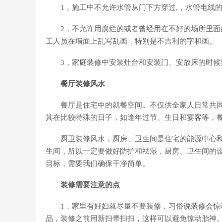
1，施工中不允许水管从门下方穿过,，水管电线的
2，不允许用腐烂的或者曾经用在不好的场所里面的
工人员在墙面上乱写乱画，特别是不吉利的字和画。
3，家庭装修中安装灶台和安装门、安放床的时候
餐厅装修风水
餐厅是住宅中的就餐空间。不仅供全家人日常共同
其在比较特殊的日子，如逢年过节、生日和宴客等，
厨卫装修风水，厨房、卫生间是住宅的能源中心和
生间，所以一定要做好防护和祛湿，厨房、卫生间的
目标，需要我们确保干净简单。
装修需要注意的点
1，家里有妊妇就尽量不要装修，习俗说装修会惊动
品，装修之前用新扫帚扫扫，这样可以避免惊动胎神