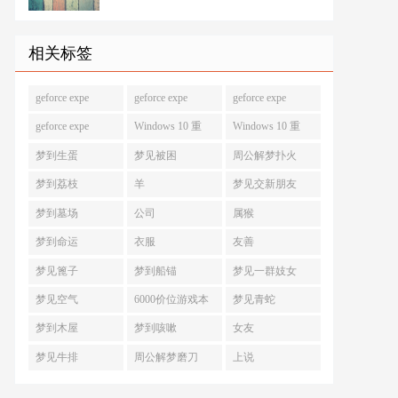
相关标签
geforce expe
geforce expe
geforce expe
geforce expe
Windows 10 重
Windows 10 重
梦到生蛋
梦见被困
周公解梦扑火
梦到荔枝
羊
梦见交新朋友
梦到墓场
公司
属猴
梦到命运
衣服
友善
梦见篦子
梦到船锚
梦见一群妓女
梦见空气
6000价位游戏本
梦见青蛇
梦到木屋
梦到咳嗽
女友
梦见牛排
周公解梦磨刀
上说