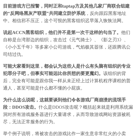
目前游戏方已报警，同时正和taptap方及其他几家厂商联合组建
的“反网络黑灰产联盟”共同建立防护系统
，反向跟踪黑客地址
中。相信邪不压正，这个可恨的黑客组织迟早落入恢恢法网。
说起ACCN黑客组织，他们并不是第一次干这样的勾当了。
他们
自称是台湾那边的组织，攻击过《元气骑士》、《影之刃3》、
《小小五千年》等多家小公司游戏，气焰极其嚣张，还跟腾讯公
司结过仇。
可能大家看到这里，都会认为这些人是什么有头脑有组织的专业
犯罪分子吧，但事实可能远比你所想的要更魔幻。
该组织的背
后，完全有可能是跟你我一样从未正经上过计算机程序课程的普
通人，甚至可能是什么都不懂的小屁孩。
为什么这么说呢，这就要谈到他们令各游戏厂商崩溃的流氓手
段：DDOS攻击。
什么是DDOS攻击呢？概括起来就是利用系统漏
洞对所有游戏服务器进行大量请求，从而导致游戏网站资源被耗
尽，无法正常服务的行为。
举个例子说明，将被攻击的游戏比作一家生意非常红火的小卖