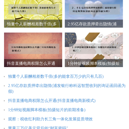
独董个人薪酬相差数千倍(多
2.95亿存款质押牵出隐情(浦
的能拿百万少的只有几百)
发银行称科远智慧收到的询
证函回函为假)
抖音直播电商权限怎么开通
1分钟短视频脚本模板(拍摄短
(抖音直播电商新模式)
片的前期准备)
独董个人薪酬相差数千倍(多的能拿百万少的只有几百)
2.95亿存款质押牵出隐情(浦发银行称科远智慧收到的询证函回函为
假)
抖音直播电商权限怎么开通(抖音直播电商新模式)
1分钟短视频脚本模板(拍摄短片的前期准备)
观察：税收红利助力长三角一体化发展提质增效
苹果三万亿美元背后的“财富密码”