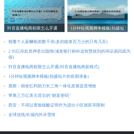
抖音直播电商权限怎么开通
1分钟短视频脚本模板(拍摄短
(抖音直播电商新模式)
片的前期准备)
独董个人薪酬相差数千倍(多的能拿百万少的只有几百)
2.95亿存款质押牵出隐情(浦发银行称科远智慧收到的询证函回函为
假)
抖音直播电商权限怎么开通(抖音直播电商新模式)
1分钟短视频脚本模板(拍摄短片的前期准备)
观察：税收红利助力长三角一体化发展提质增效
苹果三万亿美元背后的“财富密码”
西安：不得以查验核酸证明作为进出小区就医等限制
全球连线|长城内外冰雪情