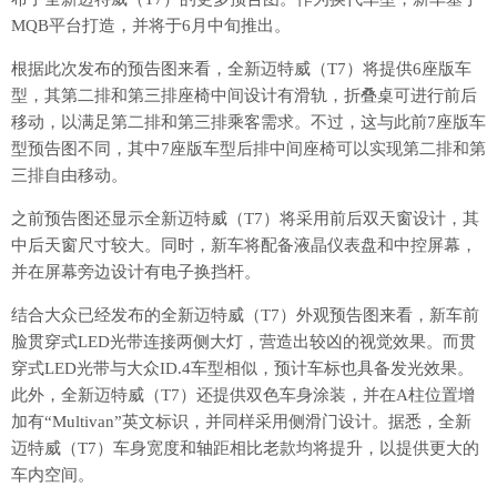
MQB平台打造，并将于
6月中旬推出
。
根据此次发布的预告图来看，全新迈特威（T7）将提供6座版车
型，其第二排和第三排座椅中间设计有滑轨，折叠桌可进行前后
移动，以满足第二排和第三排乘客需求。不过，这与此前7座版车
型预告图不同，其中7座版车型后排中间座椅可以实现第二排和第
三排自由移动。
之前预告图还显示全新迈特威（T7）将采用前后双天窗设计，其
中后天窗尺寸较大。同时，新车将配备液晶仪表盘和中控屏幕，
并在屏幕旁边设计有电子换挡杆。
结合大众已经发布的全新迈特威（T7）外观预告图来看，新车前
脸贯穿式LED光带连接两侧大灯，营造出较凶的视觉效果。而贯
穿式LED光带与大众ID.4车型相似，预计车标也具备发光效果。
此外，全新迈特威（T7）还提供双色车身涂装，并在A柱位置增
加有“Multivan”英文标识，并同样采用侧滑门设计。据悉，全新
迈特威（T7）车身宽度和轴距相比老款均将提升，以提供更大的
车内空间。