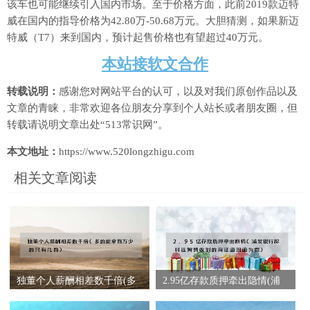
该车也可能继续引入国内市场。至于价格方面，此前2019款迈特
威在国内的指导价格为42.80万-50.68万元。大胆猜测，如果新迈
特威（T7）来到国内，预计起售价格也有望超过40万元。
本站接软文合作
转载说明：
感谢您对网站平台的认可，以及对我们原创作品以及
文章的青睐，非常欢迎各位朋友分享到个人站长或者朋友圈，但
转载请说明文章出处“513常识网”。
本文地址：
https://www.520longzhigu.com
相关文章阅读
独董个人薪酬相差数千倍(多
2.95亿存款质押牵出隐情(浦
的能拿百万少的只有几百)
发银行称科远智慧收到的询
证函回函为假)