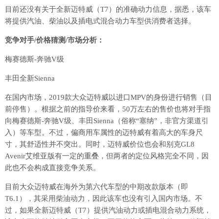
目前还没有关于全新迈特威（T7）的准确动力信息，据悉，该车
将提供汽油、柴油以及插电式混合动力车型供消费者选择。
竞争对手/价格猜测/市场分析：
梅赛德斯-奔驰V级
丰田全新Sienna
在国内市场，2019款大众迈特威以进口MPV的身份进行销售（目
前停售）。根据之前的指导价来看，50万左右的售价也将对手指
向梅赛德斯-奔驰V级、丰田Sienna（俗称“塞纳”，非官方渠道引
入）等车型。不过，偏商用车属性的迈特威有着高大的车身尺
寸，其舒适性并不突出。同时，迈特威价位也会和别克GL8
Avenir艾维亚版有一定的重叠，但两者的定位风格完全不同，因
此也不会构成直接竞争关系。
目前大众迈特威在海外为第六代车型的中期改款版本（即
T6.1），其采用柴油动力，因此该车也没有引入国内市场。不
过，如果全新迈特威（T7）提供汽油动力或插电混合动力系统，