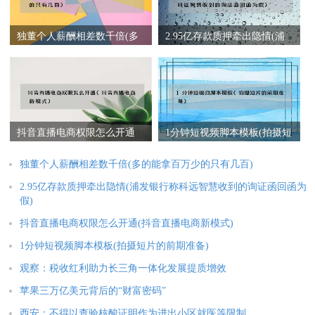
独董个人薪酬相差数千倍(多
2.95亿存款质押牵出隐情(浦
的能拿百万少的只有几百)
发银行称科远智慧收到的询
证函回函为假)
抖音直播电商权限怎么开通
1分钟短视频脚本模板(拍摄短
(抖音直播电商新模式)
片的前期准备)
独董个人薪酬相差数千倍(多的能拿百万少的只有几百)
2.95亿存款质押牵出隐情(浦发银行称科远智慧收到的询证函回函为
假)
抖音直播电商权限怎么开通(抖音直播电商新模式)
1分钟短视频脚本模板(拍摄短片的前期准备)
观察：税收红利助力长三角一体化发展提质增效
苹果三万亿美元背后的“财富密码”
西安：不得以查验核酸证明作为进出小区就医等限制