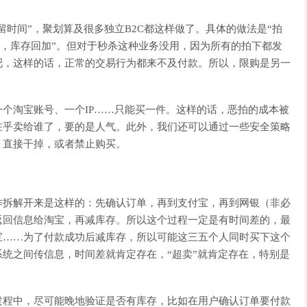
留时间”，聚划算及很多独立B2C都这样做了。具体的做法是“拍
，库存回加”。但对于秒杀这种业务没用，因为所有的拍下都发
吧，这样的话，正常的交易行为都来不及付款。所以，限购是另一
个淘宝账号、一个IP……只能买一件。这样的话，恶拍的成本被
在乎卖给谁了，要的是人气。此外，我们还可以通过一些安全策略
，直接干掉，或者禁止购买。
作拆解开来是这样的：先确认订单，再到支付宝，再到网银（非必
返回信息给淘宝，再减库存。所以这个过程一定是有时间差的，最
宝……为了付款成功后减库存，所以可能这三五个人同时买下这个
统之间传信息，时间差就肯定存在，“超卖”就肯定存在，特别是
过程中，尽可能晚地验证是否有库存，比如在用户确认订单要付款