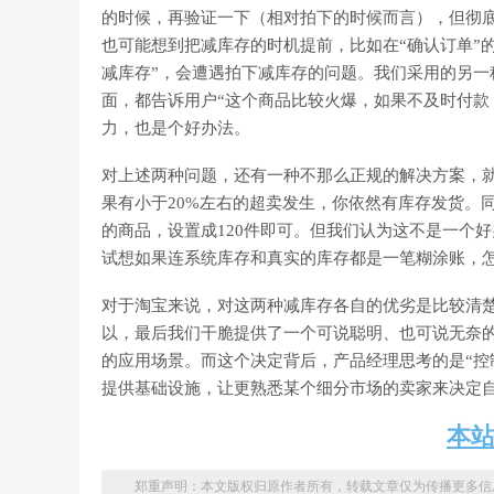
的时候，再验证一下（相对拍下的时候而言），但彻
也可能想到把减库存的时机提前，比如在“确认订单”
减库存”，会遭遇拍下减库存的问题。我们采用的另
面，都告诉用户“这个商品比较火爆，如果不及时付款
力，也是个好办法。
对上述两种问题，还有一种不那么正规的解决方案，就
果有小于20%左右的超卖发生，你依然有库存发货。
的商品，设置成120件即可。但我们认为这不是一个
试想如果连系统库存和真实的库存都是一笔糊涂账，
对于淘宝来说，对这两种减库存各自的优劣是比较清
以，最后我们干脆提供了一个可说聪明、也可说无奈
的应用场景。而这个决定背后，产品经理思考的是“控
提供基础设施，让更熟悉某个细分市场的卖家来决定自
本
郑重声明：本文版权归原作者所有，转载文章仅为传播更多信