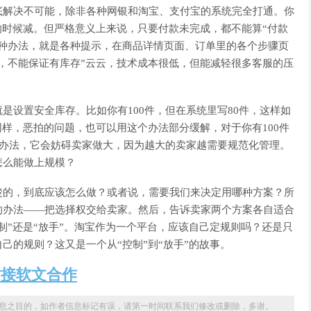
底解决不可能，除非各种网银和淘宝、支付宝的系统完全打通。你
的时候减。但严格意义上来说，只要付款未完成，都不能算“付款
一种办法，就是各种提示，在商品详情页面、订单里的各个步骤页
，不能保证有库存”云云，技术成本很低，但能减轻很多客服的压
是设置安全库存。比如你有100件，但在系统里写80件，这样如
同样，恶拍的问题，也可以用这个办法部分缓解，对于你有100件
好办法，它会妨碍卖家做大，因为越大的卖家越需要规范化管理。
怎么能做上规模？
楚的，到底应该怎么做？或者说，需要我们来决定用哪种方案？所
的办法——把选择权交给卖家。然后，告诉卖家两个方案各自适合
制”还是“放手”。淘宝作为一个平台，应该自己定规则吗？还是只
己的规则？这又是一个从“控制”到“放手”的故事。
站接软文合作
息之目的，如作者信息标记有误，请第一时间联系我们修改或删除，多谢。