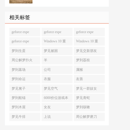
相关标签
geforce expe
geforce expe
geforce expe
geforce expe
Windows 10 重
Windows 10 重
梦到生蛋
梦见被困
梦见交新朋友
周公解梦扑火
羊
梦到荔枝
梦到墓场
公司
属猴
梦到命运
衣服
友善
梦见篦子
梦见空气
梦见一群妓女
梦到船锚
6000价位游戏本
梦见青蛇
梦到木屋
女友
梦到咳嗽
梦见牛排
上说
周公解梦磨刀