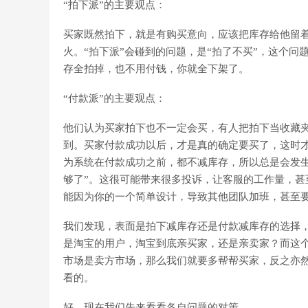
“拍下派”的主要观点：
买家既然拍下，就是有购买意向，应该把库存给他留
火。“拍下派”会碰到的问题，是“拍了不买”，这个问
存全拍掉，也不用付钱，你就全下架了。
“付款派”的主要观点：
他们认为买家拍下也不一定会买，有人把拍下当收藏
到。买家付款成功以后，才是真的确定要买了，这时才
为系统在付款成功之前，都不减库存，所以总是会发
够了”。这很可能带来很多投诉，让客服的工作量，
能因为你的一个简单设计，导致其他团队加班，甚至
我们发现，表面是拍下减库存还是付款减库存的选择，
是淘宝的用户，淘宝到底亲买家，还是亲卖家？而这
市场是卖方市场，那么我们就要多帮帮买家，反之亦
看的。
好，现在我们先来看看各自问题的对策。