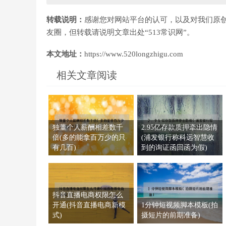
转载说明：
感谢您对网站平台的认可，以及对我们原
友圈，但转载请说明文章出处“513常识网”。
本文地址：
https://www.520longzhigu.com
相关文章阅读
独董个人薪酬相差数千
2.95亿存款质押牵出隐情
倍(多的能拿百万少的只
(浦发银行称科远智慧收
有几百)
到的询证函回函为假)
抖音直播电商权限怎么
开通(抖音直播电商新模
1分钟短视频脚本模板(拍
式)
摄短片的前期准备)