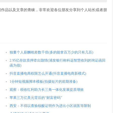
创作品以及文章的青睐，非常欢迎各位朋友分享到个人站长或者朋
独董个人薪酬相差数千倍(多的能拿百万少的只有几百)
2.95亿存款质押牵出隐情(浦发银行称科远智慧收到的询证函回
函为假)
抖音直播电商权限怎么开通(抖音直播电商新模式)
1分钟短视频脚本模板(拍摄短片的前期准备)
观察：税收红利助力长三角一体化发展提质增效
苹果三万亿美元背后的“财富密码”
西安：不得以查验核酸证明作为进出小区就医等限制