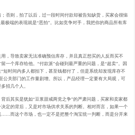
着；否则，拍了以后，过一段时间付款却被告知缺货，买家会很恼
题最极端的表现就是“恶拍”。比如竞争对手，我把你的商品所有库
夹用，导致卖家无法准确预估库存，并且真正想买的人反而买不
留一个库存给他。“付款派”会碰到最严重的问题，是“超卖”。因
生“短时间内多人都拍下，甚至钱都付了，但是系统却发现库存不
甚至公关部门的工作量剧增。所以，产品经理一定要有大局观，可
要多招几个人。
背后其实是犹如“豆浆甜咸两党之争”的严肃问题，买家和卖家都
个决定的背后，又是对市场供求关系的判断。相对而言，如果一个
然……而这个市场，也一定不是把整个淘宝统一判断，而是分开来