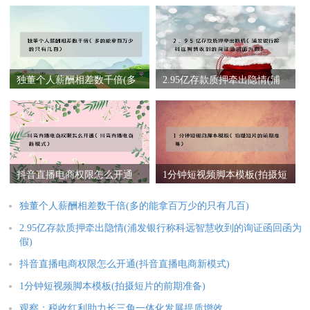
独董个人薪酬相差数千倍(多
2.95亿存款质押牵出隐情(浦
的能拿百万少的只有几百)
发银行称科远智慧收到的询
证函回函为假)
抖音直播电商权限怎么开通
1分钟短视频脚本模板(拍摄短
(抖音直播电商新模式)
片的前期准备)
独董个人薪酬相差数千倍(多的能拿百万少的只有几百)
2.95亿存款质押牵出隐情(浦发银行称科远智慧收到的询证函回函为
假)
抖音直播电商权限怎么开通(抖音直播电商新模式)
1分钟短视频脚本模板(拍摄短片的前期准备)
观察：税收红利助力长三角一体化发展提质增效