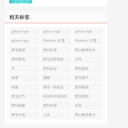
相关标签
geforce expe
geforce expe
geforce expe
geforce expe
Windows 10 重
Windows 10 重
梦见被困
梦到生蛋
周公解梦扑火
梦到墓场
梦见交新朋友
公司
羊
梦到命运
梦到荔枝
友善
属猴
梦见篦子
衣服
梦见一群妓女
梦到船锚
梦见空气
6000价位游戏本
梦见青蛇
梦到咳嗽
梦到木屋
女友
梦见牛排
上说
周公解梦磨刀