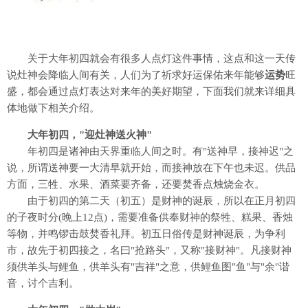
关于大年初四就会有很多人点灯这件事情，这点和这一天传
说灶神会降临人间有关，人们为了祈求好运保佑来年能够
运势
旺
盛，都会通过点灯表达对来年的美好期望，下面我们就来详细具
体地做下相关介绍。
大年初四，"迎灶神送火神"
年初四是诸神由天界重临人间之时。有"送神早，接神迟"之
说，所谓送神要一大清早就开始，而接神放在下午也未迟。供品
方面，三牲、水果、酒菜要齐备，还要焚香点烛烧金衣。
由于初四的第二天（初五）是财神的诞辰，所以在正月初四
的子夜时分(晚上12点)，需要准备供奉财神的祭牲、糕果、香烛
等物，并鸣锣击鼓焚香礼拜。初五日俗传是财神诞辰，为争利
市，故先于初四接之，名曰"抢路头"，又称"接财神"。凡接财神
须供羊头与鲤鱼，供羊头有"吉祥"之意，供鲤鱼图"鱼"与"余"谐
音，讨个吉利。