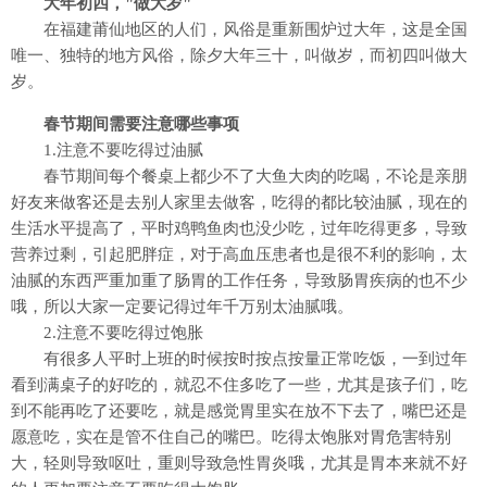
大年初四，"做大岁"
在福建莆仙地区的人们，风俗是重新围炉过大年，这是全国
唯一、独特的地方风俗，除夕大年三十，叫做岁，而初四叫做大
岁。
春节
期间需要注意哪些事项
1.注意不要吃得过油腻
春节期间每个餐桌上都少不了大鱼大肉的吃喝，不论是亲朋
好友来做客还是去别人家里去做客，吃得的都比较油腻，现在的
生活水平提高了，平时鸡鸭鱼肉也没少吃，过年吃得更多，导致
营养过剩，引起肥胖症，对于高血压患者也是很不利的影响，太
油腻的东西严重加重了肠胃的工作任务，导致肠胃疾病的也不少
哦，所以大家一定要记得过年千万别太油腻哦。
2.注意不要吃得过饱胀
有很多人平时上班的时候按时按点按量正常吃饭，一到过年
看到满桌子的好吃的，就忍不住多吃了一些，尤其是孩子们，吃
到不能再吃了还要吃，就是感觉胃里实在放不下去了，嘴巴还是
愿意吃，实在是管不住自己的嘴巴。吃得太饱胀对胃危害特别
大，轻则导致呕吐，重则导致急性胃炎哦，尤其是胃本来就不好