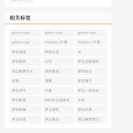
相关标签
geforce expe
geforce expe
geforce expe
geforce expe
Windows 10 重
Windows 10 重
梦见被困
梦到生蛋
羊
梦到荔枝
公司
梦见交新朋友
周公解梦扑火
梦到墓场
梦到命运
友善
属猴
梦见篦子
梦见空气
衣服
梦见一群妓女
梦到船锚
6000价位游戏本
女友
梦到咳嗽
梦见青蛇
梦到木屋
梦见牛排
梦见毒品
周公解梦磨刀