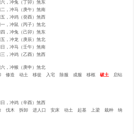
星期六，冲兔（丁卯）煞东
星期二，冲马（庚午）煞南
星期五，冲鸡（癸酉）煞西
星期一，冲鼠（丙子）煞北
星期四，冲兔（己卯）煞东
星期五，冲龙（庚辰）煞北
星期日，冲马（壬午）煞南
星期三，冲鸡（乙酉）煞西
星期六，冲猴（庚申）煞北
 修造 动土 移徙 入宅 除服 成服 移柩
破土
启钻
星期日，冲鸡（辛酉）煞西
 伐木 拆卸 进人口 安床 动土 起基 上梁 栽种 纳