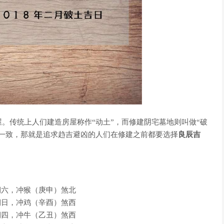
传统上人们建造房屋称作“动土”，而修建阴宅墓地则叫做“破
一致，那就是追求趋吉避凶的人们在修建之前都要选择
良辰吉
星期六，冲猴（庚申）煞北
星期日，冲鸡（辛酉）煞西
星期四，冲牛（乙丑）煞西