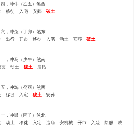
星期四，冲牛（乙丑）煞西
土 移徙 入宅 安葬
破土
星期六，冲兔（丁卯）煞东
 出行 开市 移徙 入宅 动土 安葬
破土
星期二，冲马（庚午）煞南
亲友 动土
破土
启钻
星期五，冲鸡（癸酉）煞西
土 移徙 入宅
破土
安葬
星期一，冲鼠（丙子）煞北
 动土 移徙 入宅 造庙 安机械 开市 入殓 除服 成