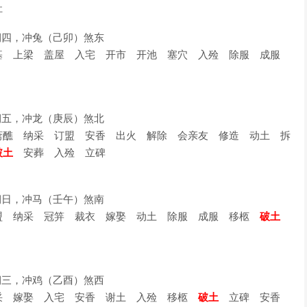
灶
星期四，冲兔（己卯）煞东
 上梁 盖屋 入宅 开市 开池 塞穴 入殓 除服 成服
星期五，冲龙（庚辰）煞北
醮 纳采 订盟 安香 出火 解除 会亲友 修造 动土 拆
破土
安葬 入殓 立碑
星期日，冲马（壬午）煞南
 纳采 冠笄 裁衣 嫁娶 动土 除服 成服 移柩
破土
星期三，冲鸡（乙酉）煞西
 嫁娶 入宅 安香 谢土 入殓 移柩
破土
立碑 安香