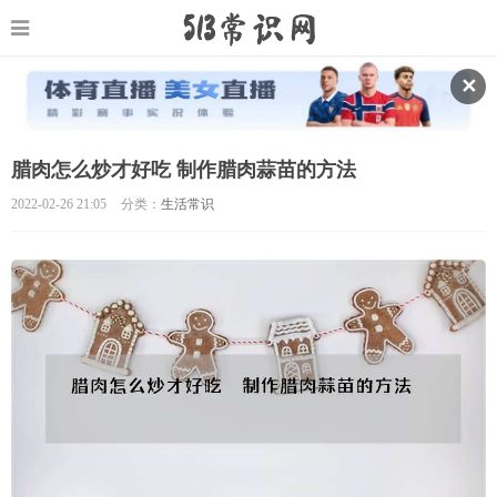
✕
腊肉怎么炒才好吃 制作腊肉蒜苗的方法
2022-02-26 21:05
分类：
生活常识