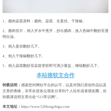
1、腊肉蒜苗原料：腊肉、蒜苗、生姜丝、干辣椒。
2、腊肉切片，倒入开水中煮开，抄出腊肉，放入热锅中翻炒至透
明出油。
3、倒入姜丝翻炒几下。
4、倒入干辣椒翻炒几下。
5、倒入蒜苗翻炒至蒜苗变软即可洒少量盐，继续翻炒几下。
本站接软文合作
转载说明：
感谢您对网站平台的认可，以及对我们原创作品以及
文章的青睐，非常欢迎各位朋友分享到个人站长或者朋友圈，但
转载请说明文章出处“513常识网”。
本文地址：
https://www.520longzhigu.com