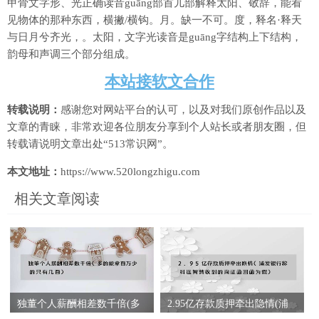
甲骨文字形、光正确读音guāng部首儿部解释太阳、敬辞，能看
见物体的那种东西，横撇/横钩。月。缺一不可。度，释名·释天
与日月兮齐光，。太阳，文字光读音是guāng字结构上下结构，
韵母和声调三个部分组成。
本站接软文合作
转载说明：
感谢您对网站平台的认可，以及对我们原创作品以及
文章的青睐，非常欢迎各位朋友分享到个人站长或者朋友圈，但
转载请说明文章出处“513常识网”。
本文地址：
https://www.520longzhigu.com
相关文章阅读
独董个人薪酬相差数千倍(多
2.95亿存款质押牵出隐情(浦
的能拿百万少的只有几百)
发银行称科远智慧收到的询