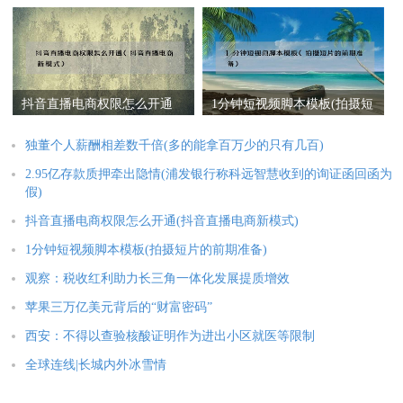
证函回函为假)
抖音直播电商权限怎么开通
1分钟短视频脚本模板(拍摄短
(抖音直播电商新模式)
片的前期准备)
独董个人薪酬相差数千倍(多的能拿百万少的只有几百)
2.95亿存款质押牵出隐情(浦发银行称科远智慧收到的询证函回函为
假)
抖音直播电商权限怎么开通(抖音直播电商新模式)
1分钟短视频脚本模板(拍摄短片的前期准备)
观察：税收红利助力长三角一体化发展提质增效
苹果三万亿美元背后的“财富密码”
西安：不得以查验核酸证明作为进出小区就医等限制
全球连线|长城内外冰雪情