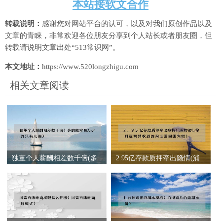
本站接软文合作
转载说明：
感谢您对网站平台的认可，以及对我们原创作品以及
文章的青睐，非常欢迎各位朋友分享到个人站长或者朋友圈，但
转载请说明文章出处“513常识网”。
本文地址：
https://www.520longzhigu.com
相关文章阅读
独董个人薪酬相差数千倍(多
2.95亿存款质押牵出隐情(浦
的能拿百万少的只有几百)
发银行称科远智慧收到的询
证函回函为假)