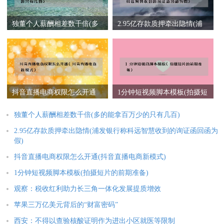
独董个人薪酬相差数千倍(多
2.95亿存款质押牵出隐情(浦
的能拿百万少的只有几百)
发银行称科远智慧收到的询
证函回函为假)
抖音直播电商权限怎么开通
1分钟短视频脚本模板(拍摄短
(抖音直播电商新模式)
片的前期准备)
独董个人薪酬相差数千倍(多的能拿百万少的只有几百)
2.95亿存款质押牵出隐情(浦发银行称科远智慧收到的询证函回函为
假)
抖音直播电商权限怎么开通(抖音直播电商新模式)
1分钟短视频脚本模板(拍摄短片的前期准备)
观察：税收红利助力长三角一体化发展提质增效
苹果三万亿美元背后的“财富密码”
西安：不得以查验核酸证明作为进出小区就医等限制