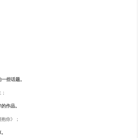
的一些话题。
生；
好的作品。
拥抱你》；
惊。