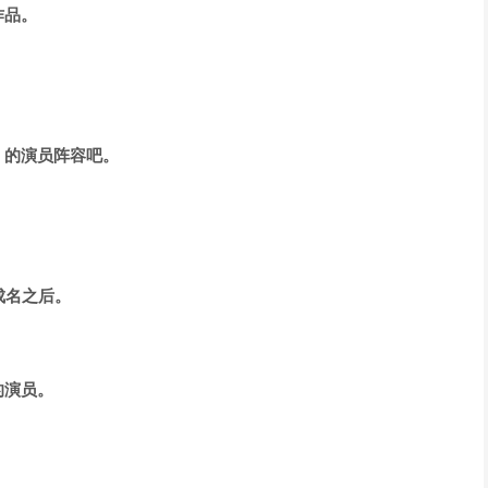
作品。
；
》的演员阵容吧。
成名之后。
的演员。