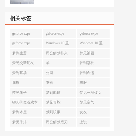
相关标签
geforce expe
geforce expe
geforce expe
geforce expe
Windows 10 重
Windows 10 重
梦到生蛋
周公解梦扑火
梦见被困
梦见交新朋友
羊
梦到荔枝
梦到墓场
公司
梦到命运
属猴
友善
衣服
梦见篦子
梦到船锚
梦见一群妓女
6000价位游戏本
梦见青蛇
梦见空气
梦到木屋
梦到咳嗽
女友
梦见牛排
周公解梦磨刀
上说