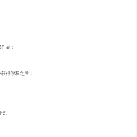
部作品；
在获得假释之后；
。
习惯。