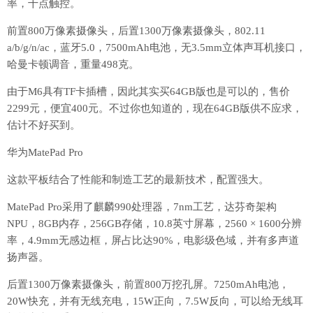
率，十点触控。
前置800万像素摄像头，后置1300万像素摄像头，802.11
a/b/g/n/ac，蓝牙5.0，7500mAh电池，无3.5mm立体声耳机接口，
哈曼卡顿调音，重量498克。
由于M6具有TF卡插槽，因此其实买64GB版也是可以的，售价
2299元，便宜400元。不过你也知道的，现在64GB版供不应求，
估计不好买到。
华为MatePad Pro
这款平板结合了性能和制造工艺的最新技术，配置强大。
MatePad Pro采用了麒麟990处理器，7nm工艺，达芬奇架构
NPU，8GB内存，256GB存储，10.8英寸屏幕，2560 × 1600分辨
率，4.9mm无感边框，屏占比达90%，电影级色域，并有多声道
扬声器。
后置1300万像素摄像头，前置800万挖孔屏。7250mAh电池，
20W快充，并有无线充电，15W正向，7.5W反向，可以给无线耳