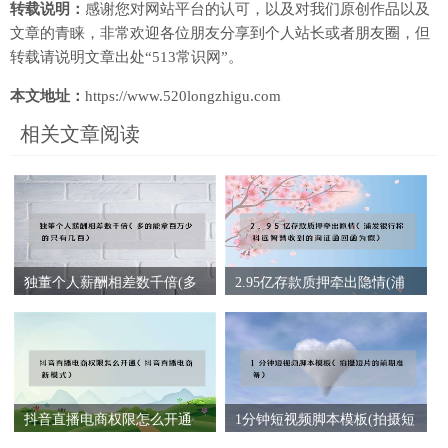
转载说明：
感谢您对网站平台的认可，以及对我们原创作品以及
文章的青睐，非常欢迎各位朋友分享到个人站长或者朋友圈，但
转载请说明文章出处“513常识网”。
本文地址：
https://www.520longzhigu.com
相关文章阅读
独董个人薪酬相差数千倍(多
2.95亿存款质押牵出隐情(浦
的能拿百万少的只有几百)
发银行称科远智慧收到的询
证函回函为假)
抖音直播电商权限怎么开通
1分钟短视频脚本模板(拍摄短
(抖音直播电商新模式)
片的前期准备)