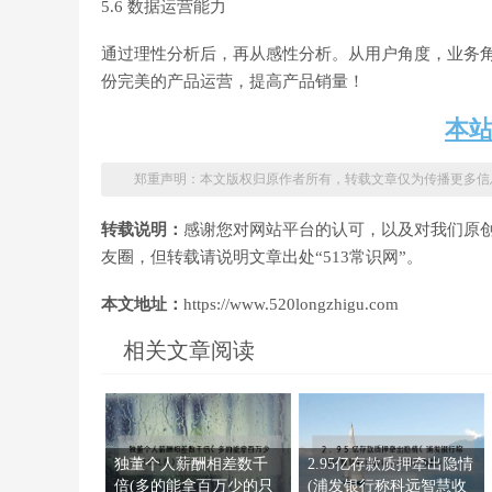
5.6 数据运营能力
通过理性分析后，再从感性分析。从用户角度，业务
份完美的产品运营，提高产品销量！
本
郑重声明：本文版权归原作者所有，转载文章仅为传播更多信
转载说明：
感谢您对网站平台的认可，以及对我们原
友圈，但转载请说明文章出处“513常识网”。
本文地址：
https://www.520longzhigu.com
相关文章阅读
独董个人薪酬相差数千
2.95亿存款质押牵出隐情
倍(多的能拿百万少的只
(浦发银行称科远智慧收