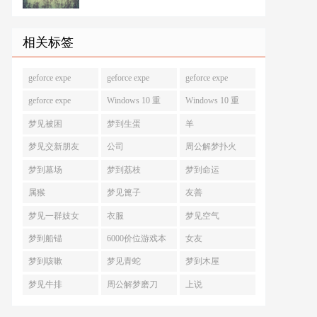
相关标签
geforce expe
geforce expe
geforce expe
geforce expe
Windows 10 重
Windows 10 重
梦见被困
梦到生蛋
羊
梦见交新朋友
公司
周公解梦扑火
梦到墓场
梦到荔枝
梦到命运
属猴
梦见篦子
友善
梦见一群妓女
衣服
梦见空气
梦到船锚
6000价位游戏本
女友
梦到咳嗽
梦见青蛇
梦到木屋
梦见牛排
周公解梦磨刀
上说