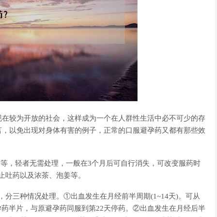
现在较为开放的社会，这样成为一个在人群性生活中必不可少的存
言，以免出现对身体有害的例子，正常的口服避孕药又都有那些效
睡等，轻者无需处理，一般在3个月后可自行消失，可改变服药时
或止吐药以及浓茶、泡姜等。
，分三种情况处理。①出血发生在月经前半周期(1~14天)。可从
效避孕药半片，与原避孕药同服到第22天停药。②出血发生在月经后半