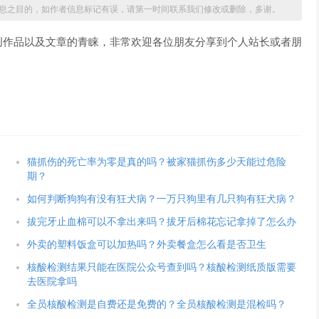
息之目的，如作者信息标记有误，请第一时间联系我们修改或删除，多谢。
创作品以及文章的青睐，非常欢迎各位朋友分享到个人站长或者朋
猫抓伤的死亡率为零是真的吗？被家猫抓伤多少天能过危险
期？
如何判断狗狗有没有狂犬病？一万只狗里有几只狗有狂犬病？
拔完牙止血棉可以不拿出来吗？拔牙后棉花忘记拿掉了怎么办
外卖的塑料饭盒可以加热吗？外卖餐盒怎么看是否卫生
核酸检测结果只能在医院公众号查到吗？核酸检测纸质版需要
去医院拿吗
全员核酸检测是自费还是免费的？全员核酸检测是混检吗？