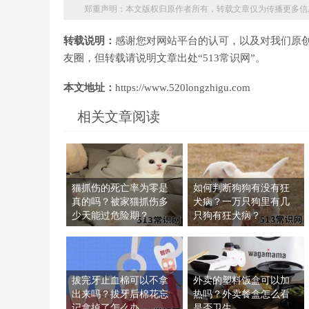
郑重声明：本文版权归原作者所有，转载文章仅为传播更多信
转载说明：
感谢您对网站平台的认可，以及对我们原
友圈，但转载请说明文章出处“513常识网”。
本文地址：
https://www.520longzhigu.com
相关文章阅读
猫抓伤的死亡率为零是
如何判断狗狗有没有狂
真的吗？被家猫抓伤多
犬病？一万只狗里有几
少天能过危险期？
只狗有狂犬病？
拔完牙止血棉可以不拿
外卖的塑料饭盒可以加
出来吗？拔牙后棉花忘
热吗？外卖餐盒怎么看
记拿掉了怎么办
是否卫生