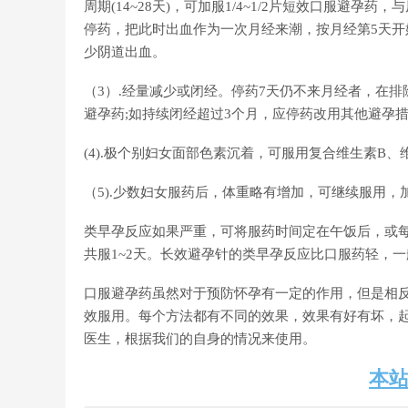
周期(14~28天)，可加服1/4~1/2片短效口服避
停药，把此时出血作为一次月经来潮，按月经第5天
少阴道出血。
（3）.经量减少或闭经。停药7天仍不来月经者，在
避孕药;如持续闭经超过3个月，应停药改用其他避孕
(4).极个别妇女面部色素沉着，可服用复合维生素B
（5).少数妇女服药后，体重略有增加，可继续服用
类早孕反应如果严重，可将服药时间定在午饭后，或每
共服1~2天。长效避孕针的类早孕反应比口服药轻，
口服避孕药虽然对于预防怀孕有一定的作用，但是相
效服用。每个方法都有不同的效果，效果有好有坏，
医生，根据我们的自身的情况来使用。
本