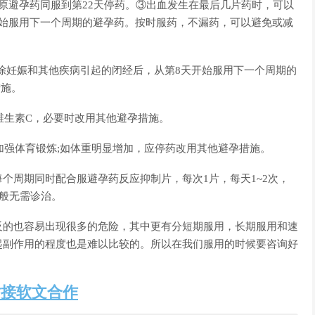
孕药，与原避孕药同服到第22天停药。③出血发生在最后几片药时，可以
开始服用下一个周期的避孕药。按时服药，不漏药，可以避免或减
排除妊娠和其他疾病引起的闭经后，从第8天开始服用下一个周期的
措施。
、维生素C，必要时改用其他避孕措施。
，加强体育锻炼;如体重明显增加，应停药改用其他避孕措施。
个周期同时配合服避孕药反应抑制片，每次1片，每天1~2次，
一般无需诊治。
反的也容易出现很多的危险，其中更有分短期服用，长期服用和速
起副作用的程度也是难以比较的。所以在我们服用的时候要咨询好
站接软文合作