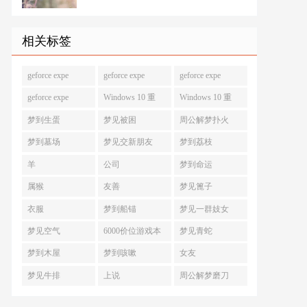
相关标签
geforce expe
geforce expe
geforce expe
geforce expe
Windows 10 重
Windows 10 重
梦到生蛋
梦见被困
周公解梦扑火
梦到墓场
梦见交新朋友
梦到荔枝
羊
公司
梦到命运
属猴
友善
梦见篦子
衣服
梦到船锚
梦见一群妓女
梦见空气
6000价位游戏本
梦见青蛇
梦到木屋
梦到咳嗽
女友
梦见牛排
上说
周公解梦磨刀