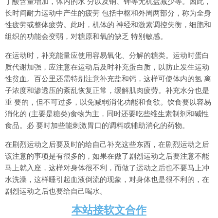
丁酸含量增加，体内的水 分以及钠、钾等无机盐减少等。因此，
长时间耐力运动中产生的疲劳 包括中枢和外周两部分，称为全身
性疲劳或整体疲劳。此时，机体的 神经和激素调控失衡，细胞和
组织的功能会变弱，对糖原和氧的缺乏 特别敏感。
在运动时，补充能量应使用容易氧化、分解的糖类。运动时蛋白
质代谢加强，应注意在运动后及时补充蛋白质，以防止发生运动
性贫血。百公里还需特别注意补充盐和钙，这样可使体内的氢 离
子浓度和渗透压的紊乱恢复正常，缓解肌肉疲劳。补充水分也是
重 要的，但不可过多，以免减弱消化功能和食欲。饮食要以容易
消化的 (主要是糖类)食物为主，同时还要吃些维生素制剂和碱性
食品。必 要时加些能刺激胃口的调料或辅助消化的药物。
在剧烈运动之后要及时的给自己补充这些东西，在剧烈运动之后
该注意的事项是有很多的，如果在做了剧烈运动之后要注意不能
马上就入座，这样对身体很不利，而做了运动之后也不要马上冲
水洗澡，这样睡引起血液倒流的现象，对身体也是很不利的，在
剧烈运动之后也要给自己喝水。
本站接软文合作