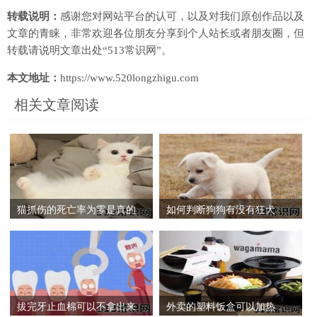
转载说明：
感谢您对网站平台的认可，以及对我们原创作品以及
文章的青睐，非常欢迎各位朋友分享到个人站长或者朋友圈，但
转载请说明文章出处“513常识网”。
本文地址：
https://www.520longzhigu.com
相关文章阅读
猫抓伤的死亡率为零是真的
如何判断狗狗有没有狂犬
吗？被家猫抓伤多少天能过
病？一万只狗里有几只狗有
危险期？
狂犬病？
拔完牙止血棉可以不拿出来
外卖的塑料饭盒可以加热