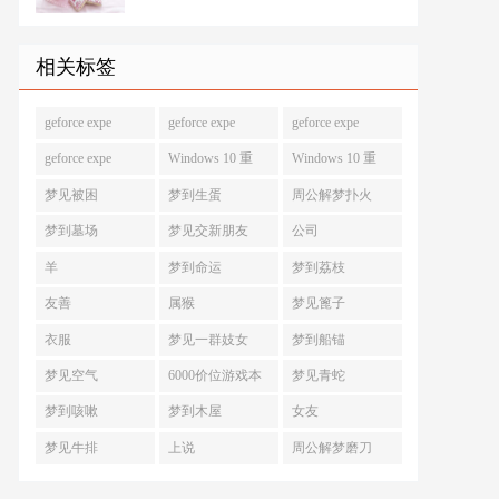
相关标签
geforce expe
geforce expe
geforce expe
geforce expe
Windows 10 重
Windows 10 重
梦见被困
梦到生蛋
周公解梦扑火
梦到墓场
梦见交新朋友
公司
羊
梦到命运
梦到荔枝
友善
属猴
梦见篦子
衣服
梦见一群妓女
梦到船锚
梦见空气
6000价位游戏本
梦见青蛇
梦到咳嗽
梦到木屋
女友
梦见牛排
上说
周公解梦磨刀