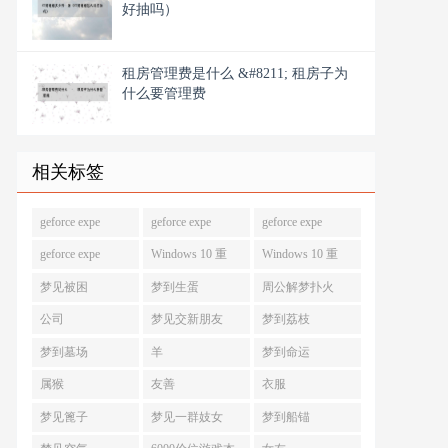
好抽吗）
租房管理费是什么 &#8211; 租房子为
什么要管理费
相关标签
geforce expe
geforce expe
geforce expe
geforce expe
Windows 10 重
Windows 10 重
梦见被困
梦到生蛋
周公解梦扑火
公司
梦见交新朋友
梦到荔枝
梦到墓场
羊
梦到命运
属猴
友善
衣服
梦见篦子
梦见一群妓女
梦到船锚