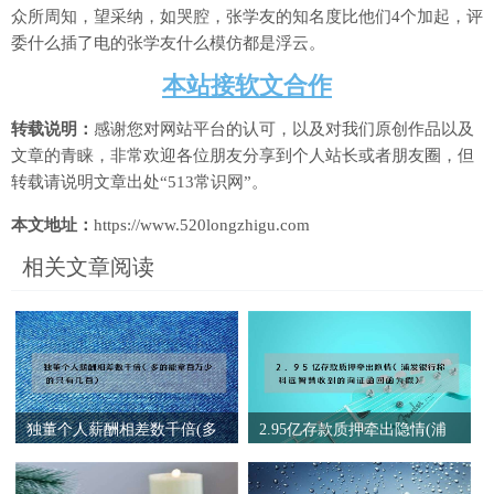
众所周知，望采纳，如哭腔，张学友的知名度比他们4个加起，评
委什么插了电的张学友什么模仿都是浮云。
本站接软文合作
转载说明：
感谢您对网站平台的认可，以及对我们原创作品以及
文章的青睐，非常欢迎各位朋友分享到个人站长或者朋友圈，但
转载请说明文章出处“513常识网”。
本文地址：
https://www.520longzhigu.com
相关文章阅读
独董个人薪酬相差数千倍(多
2.95亿存款质押牵出隐情(浦
的能拿百万少的只有几百)
发银行称科远智慧收到的询
证函回函为假)