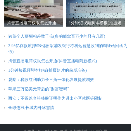
抖音直播电商权限怎么开通
1分钟短视频脚本模板(拍摄短
(抖音直播电商新模式)
片的前期准备)
独董个人薪酬相差数千倍(多的能拿百万少的只有几百)
2.95亿存款质押牵出隐情(浦发银行称科远智慧收到的询证函回函为
假)
抖音直播电商权限怎么开通(抖音直播电商新模式)
1分钟短视频脚本模板(拍摄短片的前期准备)
观察：税收红利助力长三角一体化发展提质增效
苹果三万亿美元背后的“财富密码”
西安：不得以查验核酸证明作为进出小区就医等限制
全球连线|长城内外冰雪情