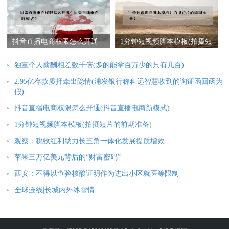
抖音直播电商权限怎么开通
1分钟短视频脚本模板(拍摄短
(抖音直播电商新模式)
片的前期准备)
独董个人薪酬相差数千倍(多的能拿百万少的只有几百)
2.95亿存款质押牵出隐情(浦发银行称科远智慧收到的询证函回函为
假)
抖音直播电商权限怎么开通(抖音直播电商新模式)
1分钟短视频脚本模板(拍摄短片的前期准备)
观察：税收红利助力长三角一体化发展提质增效
苹果三万亿美元背后的“财富密码”
西安：不得以查验核酸证明作为进出小区就医等限制
全球连线|长城内外冰雪情