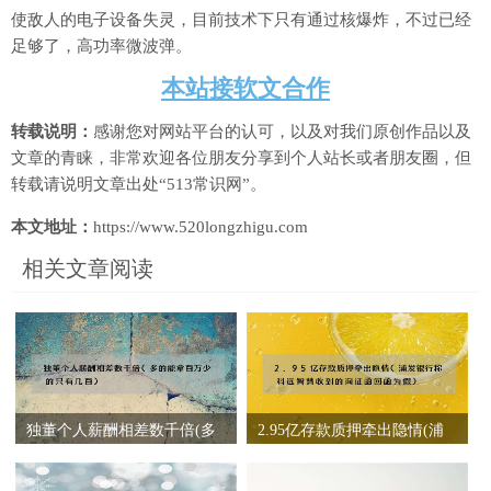
使敌人的电子设备失灵，目前技术下只有通过核爆炸，不过已经
足够了，高功率微波弹。
本站接软文合作
转载说明：
感谢您对网站平台的认可，以及对我们原创作品以及
文章的青睐，非常欢迎各位朋友分享到个人站长或者朋友圈，但
转载请说明文章出处“513常识网”。
本文地址：
https://www.520longzhigu.com
相关文章阅读
独董个人薪酬相差数千倍(多
2.95亿存款质押牵出隐情(浦
的能拿百万少的只有几百)
发银行称科远智慧收到的询
证函回函为假)