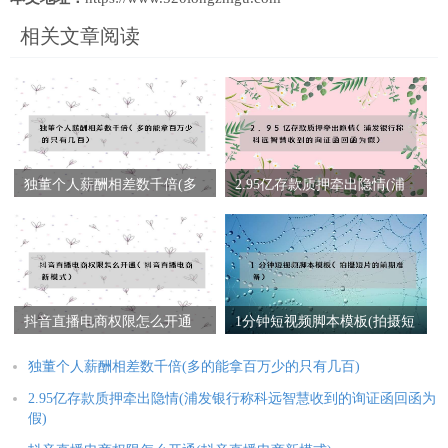
相关文章阅读
独董个人薪酬相差数千倍(多
2.95亿存款质押牵出隐情(浦
的能拿百万少的只有几百)
发银行称科远智慧收到的询
证函回函为假)
抖音直播电商权限怎么开通
1分钟短视频脚本模板(拍摄短
(抖音直播电商新模式)
片的前期准备)
独董个人薪酬相差数千倍(多的能拿百万少的只有几百)
2.95亿存款质押牵出隐情(浦发银行称科远智慧收到的询证函回函为
假)