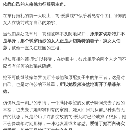
依靠自己的人格魅力征服男主角。
在举行婚礼的前一天晚上，简·爱朦胧中似乎看见有个面目可怖的
女人在镜前试穿自己的婚纱。
当他们身处教堂时，真相被猝不及防地揭开，
原来罗切斯特并不
是单身，那个试穿婚纱的女人正是罗切斯特的妻子：疯女人伯
莎，
被他一直关在庄园的三楼。
得知真相的简·爱难以接受，在她眼中，彼此相爱的两个人之间不
应当有任何的欺骗或隐瞒。
她不可能继续嫁给罗切斯特做他和原配妻子中的第三者，这是对
自己、也是对伯莎的不尊重，
所以她毅然决然地离开了桑菲尔
德。
仿佛只是一刹那的事情，一个满怀希望的女孩子瞬间失去了她的
幸福，也失去了她即将拥有的家园。她又回归到从前那种孤苦无
依的状态，只是经历了许多变故的简·爱此时已经成熟了很多，她
不会像幼年时期那样，一味地发泄或者怨怼。
爱情于她而言确实