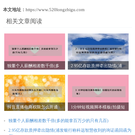
本文地址：
https://www.520longzhigu.com
相关文章阅读
独董个人薪酬相差数千倍(多
2.95亿存款质押牵出隐情(浦
的能拿百万少的只有几百)
发银行称科远智慧收到的询
证函回函为假)
抖音直播电商权限怎么开通
1分钟短视频脚本模板(拍摄短
(抖音直播电商新模式)
片的前期准备)
独董个人薪酬相差数千倍(多的能拿百万少的只有几百)
2.95亿存款质押牵出隐情(浦发银行称科远智慧收到的询证函回函为