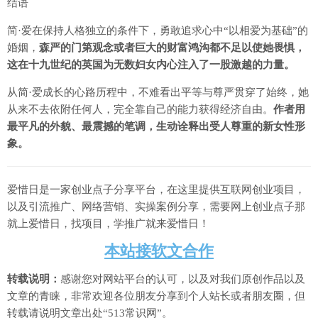
结语
简·爱在保持人格独立的条件下，勇敢追求心中“以相爱为基础”的
婚姻，
森严的门第观念或者巨大的财富鸿沟都不足以使她畏惧，
这在十九世纪的英国为无数妇女内心注入了一股激越的力量。
从简·爱成长的心路历程中，不难看出平等与尊严贯穿了始终，她
从来不去依附任何人，完全靠自己的能力获得经济自由。
作者用
最平凡的外貌、最震撼的笔调，生动诠释出受人尊重的新女性形
象。
爱惜日是一家创业点子分享平台，在这里提供互联网创业项目，
以及引流推广、网络营销、实操案例分享，需要网上创业点子那
就上爱惜日，找项目，学推广就来爱惜日！
本站接软文合作
转载说明：
感谢您对网站平台的认可，以及对我们原创作品以及
文章的青睐，非常欢迎各位朋友分享到个人站长或者朋友圈，但
转载请说明文章出处“513常识网”。