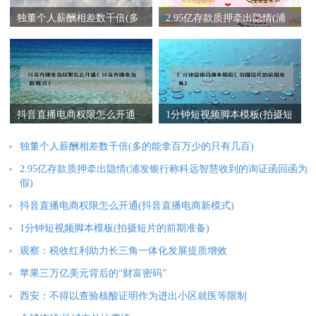
独董个人薪酬相差数千倍(多
2.95亿存款质押牵出隐情(浦
的能拿百万少的只有几百)
发银行称科远智慧收到的询
证函回函为假)
抖音直播电商权限怎么开通
1分钟短视频脚本模板(拍摄短
(抖音直播电商新模式)
片的前期准备)
独董个人薪酬相差数千倍(多的能拿百万少的只有几百)
2.95亿存款质押牵出隐情(浦发银行称科远智慧收到的询证函回函为
假)
抖音直播电商权限怎么开通(抖音直播电商新模式)
1分钟短视频脚本模板(拍摄短片的前期准备)
观察：税收红利助力长三角一体化发展提质增效
苹果三万亿美元背后的“财富密码”
西安：不得以查验核酸证明作为进出小区就医等限制