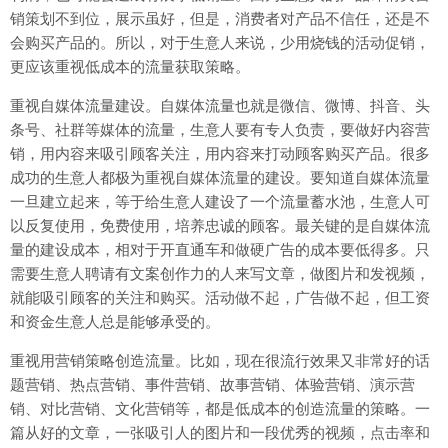
销策划不到位，展示虽好，但是，消费者对产品不信任，还是不
会购买产品的。所以，对于生意人来说，少用烧钱的活动促销，
更应该重视低成本的流量获取策略。
重视自媒体流量建设。自媒体流量也就是微信、微博、抖音、头
条号、社群等媒体的流量，生意人要有专人负责，要做好内容营
销，用内容来吸引顾客关注，用内容来打动顾客购买产品。很多
成功的生意人都极为重视自媒体流量的建设。要知道自媒体流量
一旦建立起来，等于给生意人建设了一个流量蓄水池，生意人可
以反复使用，免费使用，培养忠诚的顾客。最关键的是自媒体流
量的建设成本，相对于开直通车和做硬广告的成本要低得多。只
需要生意人聘请有文案创作力的人来写文章，做图片和发视频，
就能吸引顾客的关注和购买。活动做不起，广告做不起，但工资
和资金生意人总是能够承受的。
重视用营销策略创造流量。比如，现在很流行效果又非常好的话
题营销、热点营销、事件营销、故事营销、体验营销、演示营
销、对比营销、文化营销等，都是低成本的创造流量的策略。一
篇从好的文章，一张吸引人的图片和一段优秀的视频，点击率和