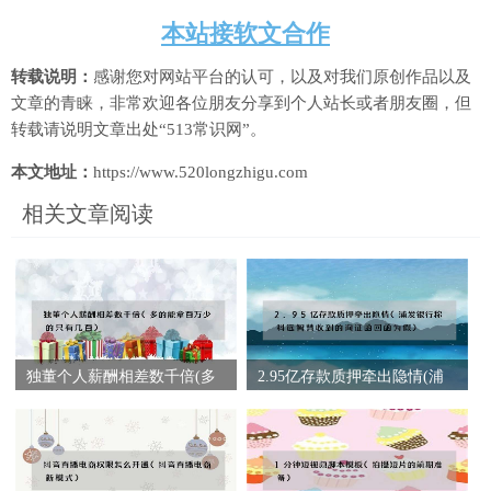
本站接软文合作
转载说明：
感谢您对网站平台的认可，以及对我们原创作品以及
文章的青睐，非常欢迎各位朋友分享到个人站长或者朋友圈，但
转载请说明文章出处“513常识网”。
本文地址：
https://www.520longzhigu.com
相关文章阅读
独董个人薪酬相差数千倍(多
2.95亿存款质押牵出隐情(浦
的能拿百万少的只有几百)
发银行称科远智慧收到的询
证函回函为假)