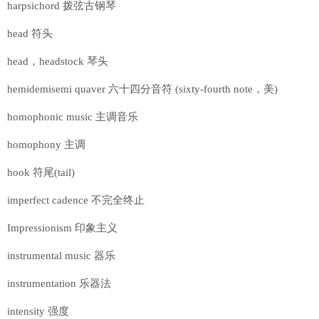
harpsichord 拨弦古钢琴
head 符头
head，headstock 琴头
hemidemisemi quaver 六十四分音符 (sixty-fourth note，美)
homophonic music 主调音乐
homophony 主调
hook 符尾(tail)
imperfect cadence 不完全终止
Impressionism 印象主义
instrumental music 器乐
instrumentation 乐器法
intensity 强度