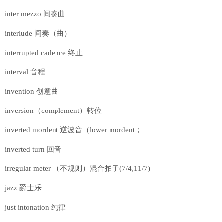
inter mezzo 间奏曲
interlude 间奏（曲）
interrupted cadence 终止
interval 音程
invention 创意曲
inversion（complement）转位
inverted mordent 逆波音（lower mordent；
inverted turn 回音
irregular meter （不规则）混合拍子(7/4,11/7)
jazz 爵士乐
just intonation 纯律