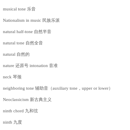
musical tone 乐音
Nationalism in music 民族乐派
natural half-tone 自然半音
natural tone 自然全音
natural 自然的
nature 还原号 intonation 音准
neck 琴颈
neighboring tone 辅助音（auxiliary tone，upper or lower）
Neoclassicism 新古典主义
ninth chord 九和弦
ninth 九度