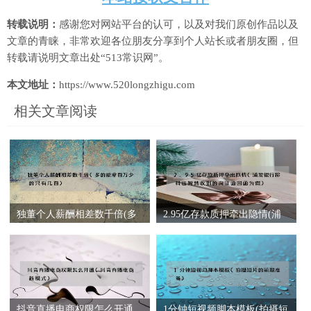
转载说明：
感谢您对网站平台的认可，以及对我们原创作品以及
文章的青睐，非常欢迎各位朋友分享到个人站长或者朋友圈，但
转载请说明文章出处“513常识网”。
本文地址：
https://www.520longzhigu.com
相关文章阅读
独董个人薪酬相差数千倍(多
2.95亿存款质押牵出隐情(浦
的能拿百万少的只有几百)
发银行称科远智慧收到的询
证函回函为假)
抖音直播电商权限怎么开通
1分钟短视频脚本模板(拍摄短