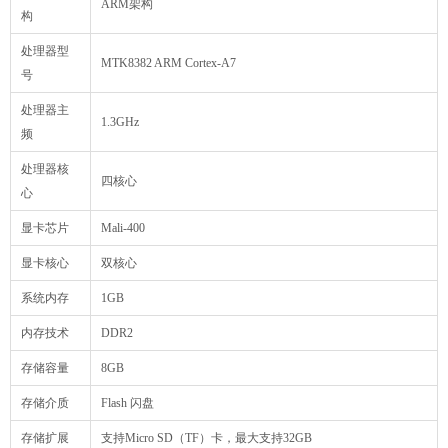
ARM架构
构
处理器型
MTK8382 ARM Cortex-A7
号
处理器主
1.3GHz
频
处理器核
四核心
心
显卡芯片
Mali-400
显卡核心
双核心
系统内存
1GB
内存技术
DDR2
存储容量
8GB
存储介质
Flash 闪盘
存储扩展
支持Micro SD（TF）卡，最大支持32GB