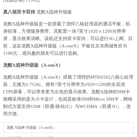
[优惠价格] 1199元
真八核双卡双待
龙酷X战神升级版
龙酷X战神升级版是一款搭载了强悍八核处理器的通话平板，机
身轻薄，方便随身携带。其配置一块7英寸1920ｘ1200分辨率
屏，显示效果清晰。该机还支持双卡双待，可以进行3G上网。目
前，这款龙酷X战神升级版（A-oneX）平板在京东商城售价为
1188元，感兴趣的朋友可以进行选购。
龙酷X战神升级版（A-oneX）
龙酷X战神升级版（A-oneX）搭载了强悍的MTK6592八核心处理
器，主频为1.7GHz。拥有7英寸分辨率为1920×1200的全高清
LTPS屏幕，可以带来更为出色的显示效果。龙酷X战神的SIM卡
插槽采用的是大小卡设计，也就是标准SIM和Micro SIM卡，网络
制式方面支持GSM（联通/移动2G）与WCDMA（联通3G），使
用方便。
龙酷 X战神 升级版（A-oneX）