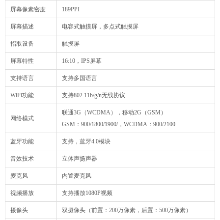
屏幕像素密度
189PPI
屏幕描述
电容式触摸屏，多点式触摸屏
指取设备
触摸屏
屏幕特性
16:10，IPS屏幕
支持语言
支持多国语言
WiFi功能
支持802.11b/g/n无线协议
联通3G（WCDMA），移动2G（GSM）
网络模式
GSM：900/1800/1900/，WCDMA：900/2100
蓝牙功能
支持，蓝牙4.0模块
音效技术
立体声扬声器
麦克风
内置麦克风
视频播放
支持播放1080P视频
摄像头
双摄像头（前置：200万像素，后置：500万像素）