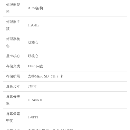
处理器架
ARM架构
构
处理器主
1.2GHz
频
处理器核
双核心
心
显卡核心
双核心
存储介质
Flash 闪盘
存储扩展
支持Micro SD（TF）卡
屏幕尺寸
7英寸
屏幕分辨
1024×600
率
屏幕像素
170PPI
密度