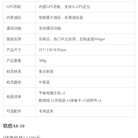
GPS导航
内置GPS导航，支持A-GPS定位
内置感应
智能重力感应，距离感应器
通讯功能
支持通话功能
预装应用
乐商店，热门中文应用，定制桌面Widget
产品尺寸
217×136×8.95mm
产品重量
360g
机壳材质
复合材质
机壳颜色
午夜蓝
平板电脑主机 x1
包装清单
数据线 x1充电器 x1保修卡 x1说明书 x1
可选配件
专用皮夹
联想A8-50