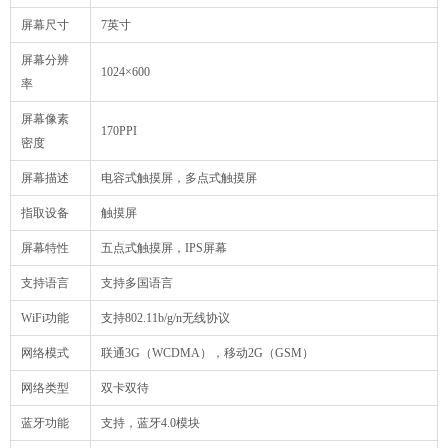
屏幕尺寸
7英寸
屏幕分辨
1024×600
率
屏幕像素
170PPI
密度
屏幕描述
电容式触摸屏，多点式触摸屏
指取设备
触摸屏
屏幕特性
五点式触摸屏，IPS屏幕
支持语言
支持多国语言
WiFi功能
支持802.11b/g/n无线协议
网络模式
联通3G（WCDMA），移动2G（GSM）
网络类型
双卡双待
蓝牙功能
支持，蓝牙4.0模块