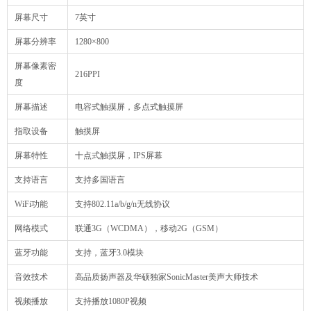
屏幕尺寸
7英寸
屏幕分辨率
1280×800
屏幕像素密
216PPI
度
屏幕描述
电容式触摸屏，多点式触摸屏
指取设备
触摸屏
屏幕特性
十点式触摸屏，IPS屏幕
支持语言
支持多国语言
WiFi功能
支持802.11a/b/g/n无线协议
网络模式
联通3G（WCDMA），移动2G（GSM）
蓝牙功能
支持，蓝牙3.0模块
音效技术
高品质扬声器及华硕独家SonicMaster美声大师技术
视频播放
支持播放1080P视频