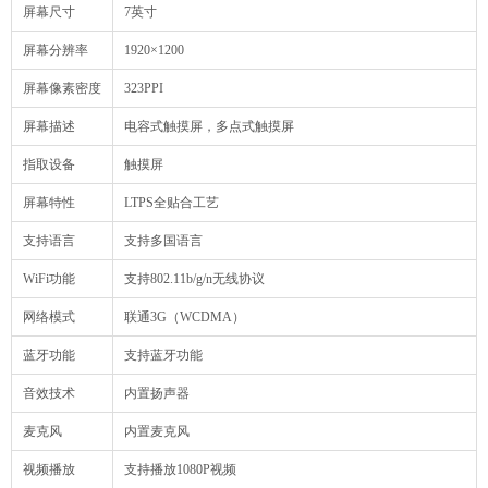
屏幕尺寸
7英寸
屏幕分辨率
1920×1200
屏幕像素密度
323PPI
屏幕描述
电容式触摸屏，多点式触摸屏
指取设备
触摸屏
屏幕特性
LTPS全贴合工艺
支持语言
支持多国语言
WiFi功能
支持802.11b/g/n无线协议
网络模式
联通3G（WCDMA）
蓝牙功能
支持蓝牙功能
音效技术
内置扬声器
麦克风
内置麦克风
视频播放
支持播放1080P视频