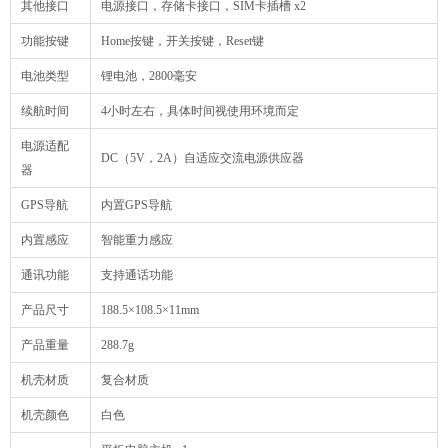
其他接口
电源接口，存储卡接口，SIM卡插槽 x2
功能按键
Home按键，开关按键，Reset键
电池类型
锂电池，2800毫安
续航时间
4小时左右，具体时间视使用环境而定
电源适配
DC（5V，2A）自适应交流电源供应器
器
GPS导航
内置GPS导航
内置感应
智能重力感应
通讯功能
支持通话功能
产品尺寸
188.5×108.5×11mm
产品重量
288.7g
机壳材质
复合材质
机壳颜色
白色