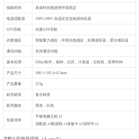
续航时间
具体时间视使用环境而定
电源适配器
100V-240V 自适应交流电源供应器
GPS导航
内置GPS导航
内置感应
智能重力感应，环境光线感应，距离感应器，霍尔感应器
通讯功能
支持通话功能
基本应用
Office软件，闹钟，日历，计算器，日程表，世界时钟
产品尺寸
186.1×105.4×8.5mm
产品重量
223g
机壳材质
复合材质
机壳颜色
黑色，白色
平板电脑主机 x1
包装清单
适配器 x1数据线 x1保修卡 x1说明书 x1
龙酷X战神升级版（A-oneX）