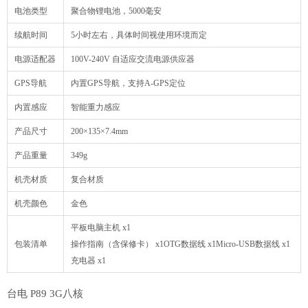
电池类型
聚合物锂电池，5000毫安
续航时间
5小时左右，具体时间视使用环境而定
电源适配器
100V-240V 自适应交流电源供应器
GPS导航
内置GPS导航，支持A-GPS定位
内置感应
智能重力感应
产品尺寸
200×135×7.4mm
产品重量
349g
机壳材质
复合材质
机壳颜色
金色
平板电脑主机 x1
包装清单
操作指南（含保修卡） x1OTG数据线 x1Micro-USB数据线 x1
充电器 x1
台电 P89 3G八核