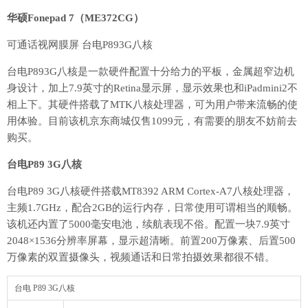
华硕Fonepad 7（ME372CG）
可通话视网膜屏 台电P893G八核
台电P893G八核是一款硬件配置十分给力的平板，金属超窄边机
身设计，加上7.9英寸的Retina显示屏，显示效果也和iPadmini2不
相上下。其硬件搭载了MTK八核处理器，可为用户带来流畅的使
用体验。目前该机京东商城仅售1099元，有需要的朋友不妨前去
购买。
台电P89 3G八核
台电P89 3G八核硬件搭载MT8392 ARM Cortex-A7八核处理器，
主频1.7GHz，配合2GB的运行内存，日常使用可谓相当的顺畅。
该机还内置了5000毫安电池，续航表现不俗。配置一块7.9英寸
2048×1536分辨率屏幕，显示超清晰。前置200万像素、后置500
万像素的双置摄像头，视频通话和日常拍摄效果都很不错。
台电 P89 3G八核