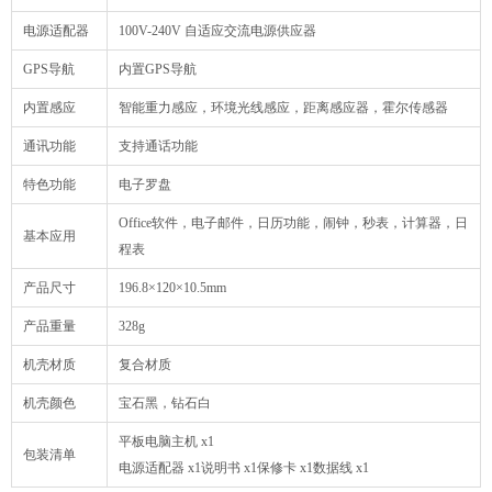
电源适配器
100V-240V 自适应交流电源供应器
GPS导航
内置GPS导航
内置感应
智能重力感应，环境光线感应，距离感应器，霍尔传感器
通讯功能
支持通话功能
特色功能
电子罗盘
Office软件，电子邮件，日历功能，闹钟，秒表，计算器，日
基本应用
程表
产品尺寸
196.8×120×10.5mm
产品重量
328g
机壳材质
复合材质
机壳颜色
宝石黑，钻石白
平板电脑主机 x1
包装清单
电源适配器 x1说明书 x1保修卡 x1数据线 x1