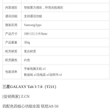
内置感应
智能重力感应，环境光线感应
通讯功能
支持通话功能
预装应用
SamsungApps
产品尺寸
188×111.1×9.9mm
产品重量
304g
机壳材质
复合材质
机壳颜色
白色
平板电脑主机 x1
包装清单
数据线 x1充电器 x1说明书 x1
三星GALAXY Tab 3 7.0（T211）
[促销商家] Z.CN
四配色四核心功能全面 联想A8-50