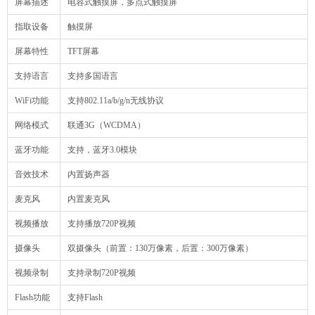
屏幕描述
电容式触摸屏，多点式触摸屏
指取设备
触摸屏
屏幕特性
TFT屏幕
支持语言
支持多国语言
WiFi功能
支持802.11a/b/g/n无线协议
网络模式
联通3G（WCDMA）
蓝牙功能
支持，蓝牙3.0模块
音效技术
内置扬声器
麦克风
内置麦克风
视频播放
支持播放720P视频
摄像头
双摄像头（前置：130万像素，后置：300万像素）
视频录制
支持录制720P视频
Flash功能
支持Flash