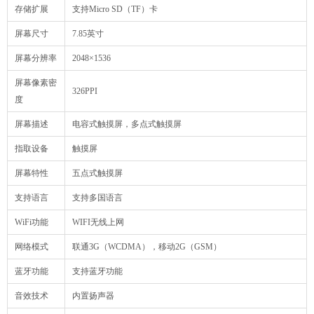
存储扩展
支持Micro SD（TF）卡
屏幕尺寸
7.85英寸
屏幕分辨率
2048×1536
屏幕像素密
326PPI
度
屏幕描述
电容式触摸屏，多点式触摸屏
指取设备
触摸屏
屏幕特性
五点式触摸屏
支持语言
支持多国语言
WiFi功能
WIFI无线上网
网络模式
联通3G（WCDMA），移动2G（GSM）
蓝牙功能
支持蓝牙功能
音效技术
内置扬声器