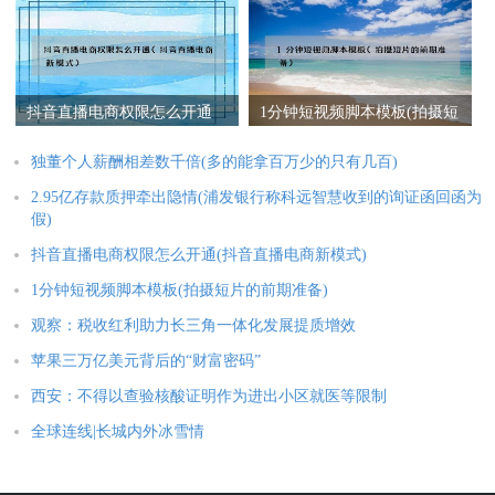
证函回函为假)
抖音直播电商权限怎么开通
1分钟短视频脚本模板(拍摄短
(抖音直播电商新模式)
片的前期准备)
独董个人薪酬相差数千倍(多的能拿百万少的只有几百)
2.95亿存款质押牵出隐情(浦发银行称科远智慧收到的询证函回函为
假)
抖音直播电商权限怎么开通(抖音直播电商新模式)
1分钟短视频脚本模板(拍摄短片的前期准备)
观察：税收红利助力长三角一体化发展提质增效
苹果三万亿美元背后的“财富密码”
西安：不得以查验核酸证明作为进出小区就医等限制
全球连线|长城内外冰雪情