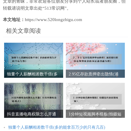
文章的青睐，非常欢迎各位朋友分享到个人站长或者朋友圈，但
转载请说明文章出处“513常识网”。
本文地址：
https://www.520longzhigu.com
相关文章阅读
独董个人薪酬相差数千倍(多
2.95亿存款质押牵出隐情(浦
的能拿百万少的只有几百)
发银行称科远智慧收到的询
证函回函为假)
抖音直播电商权限怎么开通
1分钟短视频脚本模板(拍摄短
(抖音直播电商新模式)
片的前期准备)
独董个人薪酬相差数千倍(多的能拿百万少的只有几百)