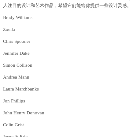
人注目的设计和艺术作品，希望它们能给你提供一些设计灵感。
Brady Williams
Zoella
Chris Spooner
Jennifer Dake
Simon Collison
Andrea Mann
Laura Marchbanks
Jon Phillips
John Henry Donovan
Colin Grist
Jason & Erin