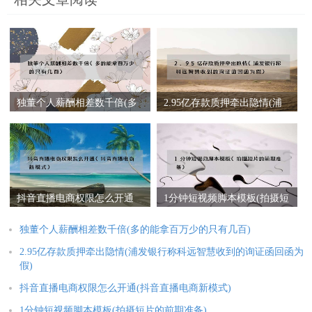
独董个人薪酬相差数千倍(多
2.95亿存款质押牵出隐情(浦
的能拿百万少的只有几百)
发银行称科远智慧收到的询
证函回函为假)
抖音直播电商权限怎么开通
1分钟短视频脚本模板(拍摄短
(抖音直播电商新模式)
片的前期准备)
独董个人薪酬相差数千倍(多的能拿百万少的只有几百)
2.95亿存款质押牵出隐情(浦发银行称科远智慧收到的询证函回函为
假)
抖音直播电商权限怎么开通(抖音直播电商新模式)
1分钟短视频脚本模板(拍摄短片的前期准备)