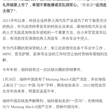
礼拜就要上市了，希望不要散播谣言乱我军心。
”并表示
“这消息
太假了”
。
2021开年以来，科技企业跨界入局汽车产业成为了时下最受关注
的热点，作为这些跨界造车的科技企业来说，吸纳传统汽车企业
的人才无疑是加快造车进程的一个重要方法。在小米官宣造车以
后，有消息传言滴滴也将入局造车，并在车企中挖人。
作为汽车圈的资深营销人才，朱江此前曾经在多个车企中工作，
MINI、雷克萨斯、蔚来等企业的工作经历让他对营销有着独到见
解。
今年年初，福特就有过一次比较出圈的营销事件。
1月28日，福特中国发布了Mustang Mach-E国产消息，并在海报
上标注了“2021 中国·马年”字样，网友纷纷表示，2021按照农历
生肖年份来算，明显应该是牛年。
福特中国后续发声解释到，福特最知名的“一匹马”，先锋纯电
SUV Mustang Mach-E国产元年，简称中国马年。