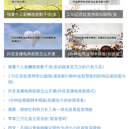
独董个人薪酬相差数千倍(多
2.95亿存款质押牵出隐情(浦
的能拿百万少的只有几百)
发银行称科远智慧收到的询
证函回函为假)
抖音直播电商权限怎么开通
1分钟短视频脚本模板(拍摄短
(抖音直播电商新模式)
片的前期准备)
独董个人薪酬相差数千倍(多的能拿百万少的只有几百)
2.95亿存款质押牵出隐情(浦发银行称科远智慧收到的询证函回函为
假)
抖音直播电商权限怎么开通(抖音直播电商新模式)
1分钟短视频脚本模板(拍摄短片的前期准备)
观察：税收红利助力长三角一体化发展提质增效
苹果三万亿美元背后的“财富密码”
西安：不得以查验核酸证明作为进出小区就医等限制