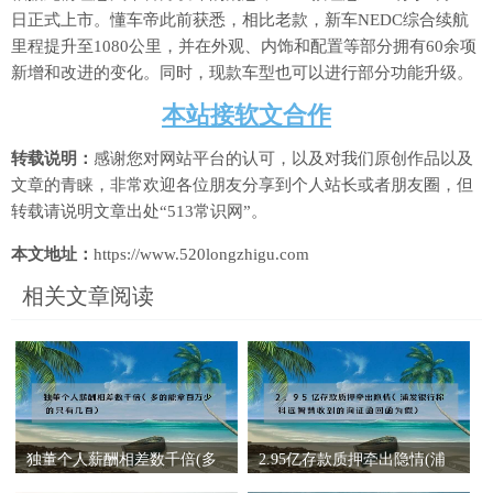
日正式上市。懂车帝此前获悉，相比老款，新车NEDC综合续航
里程提升至1080公里，并在外观、内饰和配置等部分拥有60余项
新增和改进的变化。同时，现款车型也可以进行部分功能升级。
本站接软文合作
转载说明：
感谢您对网站平台的认可，以及对我们原创作品以及
文章的青睐，非常欢迎各位朋友分享到个人站长或者朋友圈，但
转载请说明文章出处“513常识网”。
本文地址：
https://www.520longzhigu.com
相关文章阅读
独董个人薪酬相差数千倍(多
2.95亿存款质押牵出隐情(浦
的能拿百万少的只有几百)
发银行称科远智慧收到的询