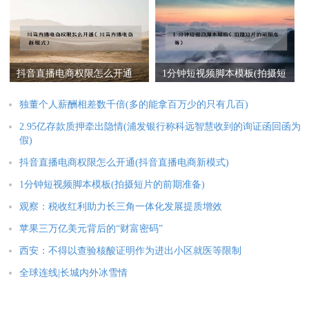
证函回函为假)
抖音直播电商权限怎么开通
1分钟短视频脚本模板(拍摄短
(抖音直播电商新模式)
片的前期准备)
独董个人薪酬相差数千倍(多的能拿百万少的只有几百)
2.95亿存款质押牵出隐情(浦发银行称科远智慧收到的询证函回函为
假)
抖音直播电商权限怎么开通(抖音直播电商新模式)
1分钟短视频脚本模板(拍摄短片的前期准备)
观察：税收红利助力长三角一体化发展提质增效
苹果三万亿美元背后的“财富密码”
西安：不得以查验核酸证明作为进出小区就医等限制
全球连线|长城内外冰雪情