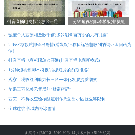
抖音直播电商权限怎么开通
1分钟短视频脚本模板(拍摄短
(抖音直播电商新模式)
片的前期准备)
独董个人薪酬相差数千倍(多的能拿百万少的只有几百)
2.95亿存款质押牵出隐情(浦发银行称科远智慧收到的询证函回函为
假)
抖音直播电商权限怎么开通(抖音直播电商新模式)
1分钟短视频脚本模板(拍摄短片的前期准备)
观察：税收红利助力长三角一体化发展提质增效
苹果三万亿美元背后的“财富密码”
西安：不得以查验核酸证明作为进出小区就医等限制
全球连线|长城内外冰雪情
备案号：皖ICP备15010192号-15 技术支持：513常识网