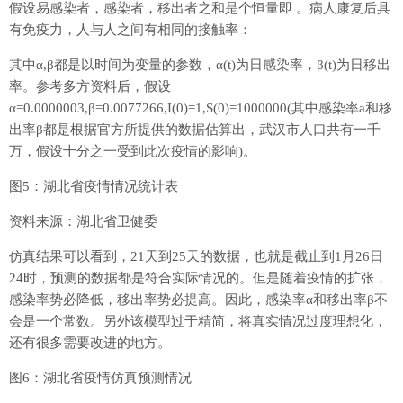
假设易感染者，感染者，移出者之和是个恒量即 。病人康复后具
有免疫力，人与人之间有相同的接触率：
其中α,β都是以时间为变量的参数，α(t)为日感染率，β(t)为日移出
率。参考多方资料后，假设
α=0.0000003,β=0.0077266,I(0)=1,S(0)=1000000(其中感染率a和移
出率β都是根据官方所提供的数据估算出，武汉市人口共有一千
万，假设十分之一受到此次疫情的影响)。
图5：湖北省疫情情况统计表
资料来源：湖北省卫健委
仿真结果可以看到，21天到25天的数据，也就是截止到1月26日
24时，预测的数据都是符合实际情况的。但是随着疫情的扩张，
感染率势必降低，移出率势必提高。因此，感染率α和移出率β不
会是一个常数。另外该模型过于精简，将真实情况过度理想化，
还有很多需要改进的地方。
图6：湖北省疫情仿真预测情况