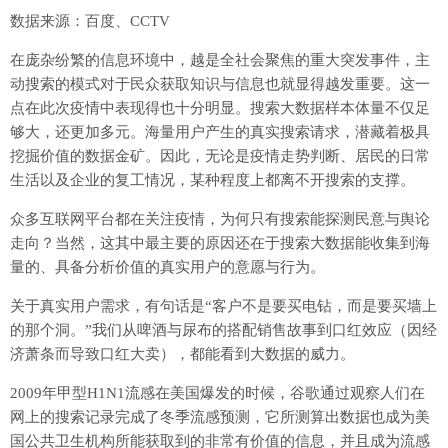
数据来源：百度、CCTV
在庞杂纷繁的信息环境中，越是全社会聚焦的重大突发事件，主
动搜索的模式对于民众获取知识与信息也就显得越发重要。这一
点在此次疫情中表现得也十分明显。搜索大数据样本体量不仅足
够大，还更加多元。海量用户产生的真实搜索请求，潜藏着极具
挖掘价值的数据金矿。因此，无论是疫情走势判断、居民的日常
生活以及企业的复工情况，某种程度上都离不开搜索的支撑。
众多互联网平台都在关注疫情，为何只有搜索能探测民意与舆论
走向？当然，这其中最主要的原因还在于搜索大数据能收集到海
量的、具备分析价值的真实用户的意愿与行为。
关于真实用户需求，有句话是“客户不是要买电钻，而是要买墙上
的那个洞。”我们从啤酒与尿布的搭配销售故事到口红效应（因经
济萧条而导致口红大卖），都能看到大数据的威力。
2009年甲型H1N1流感在美国爆发的时候，谷歌通过观察人们在
网上的搜索记录完成了冬季流感预测，它所测算出数据也成为美
国公共卫生机构所能获取到的非常有价值的信息，并且成为流感