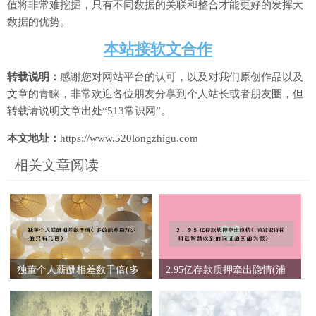
值将非常难挖掘，只有不同数据的关联和整合才能更好的发挥大
数据的优势。
本站接软文合作
转载说明：
感谢您对网站平台的认可，以及对我们原创作品以及
文章的青睐，非常欢迎各位朋友分享到个人站长或者朋友圈，但
转载请说明文章出处“513常识网”。
本文地址：
https://www.520longzhigu.com
相关文章阅读
独董个人薪酬相差数千倍(多
2.95亿存款质押牵出隐情(浦
的能拿百万少的只有几百)
发银行称科远智慧收到的询
证函回函为假)