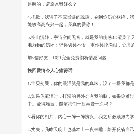
是酸的，请原谅我好么？
4.抱歉，我讲了不应当讲的說話，令到你伤心欲绝，
能够高高兴兴一起，我真的爱你！
5.空山沉静，宇宙空间无音，就是我的伤感3D渲染
地万物的伤怀；求你切莫不语，求你莫掉滴泪，心痛
加\/信好友
，1对1完全免费剖析情感问题
挽回爱情令人心痛得话
1.宝贝别哭，你的眼泪就是我的真珠，没了一棵我都
2.如果你流泪时，打湿的另外会有我的脸，如果你难
中。爱得难言，能够我们一起再爱一次吗？
3.看你的相片，内心一阵一阵愧疚。我之后必须努力
4.丈夫，我昨天晚上也基本上一夜未睡，除开反省自