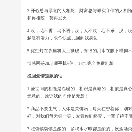
3.开心总与厚道的人相随，財富总与诚实守信的人相
和你相随，莫再发火！
4.没，花不香，鸟不语；没，人不欢，心不乐；没，
越沒有活力，求你快点儿回到我身边！
5.霓虹灯在夜里将天上撕破，悔恨的泪水在眼下模糊
情感困惑加老师手机\/信
，1对1完全免费剖析
挽回爱情道歉的话
1.爱世间的相逢是温暖的，相识是真诚的，相依是真
无意的。原谅我的即使是无意！
2.商品不要生气，人体是关键滴，每天在想着你，别
好，对我们每天笑一笑，爱着你到终究，一辈子绝不
3.吃馍馍馍馍是酸的，多喝水水咋都是酸的，饮酒酒