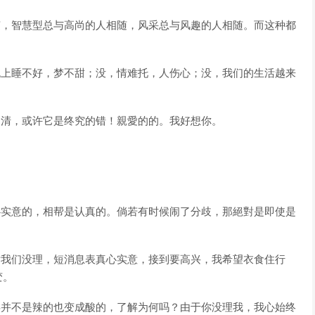
随，智慧型总与高尚的人相随，风采总与风趣的人相随。而这种都
晚上睡不好，梦不甜；没，情难托，人伤心；没，我们的生活越来
不清，或许它是终究的错！親愛的的。我好想你。
心实意的，相帮是认真的。倘若有时候闹了分歧，那絕對是即使是
对我们没理，短消息表真心实意，接到要高兴，我希望衣食住行
变。
类并不是辣的也变成酸的，了解为何吗？由于你没理我，我心始终