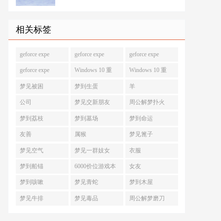
相关标签
geforce expe
geforce expe
geforce expe
geforce expe
Windows 10 重
Windows 10 重
梦见被困
梦到生蛋
羊
公司
梦见交新朋友
周公解梦扑火
梦到荔枝
梦到墓场
梦到命运
友善
属猴
梦见篦子
梦见空气
梦见一群妓女
衣服
梦到船锚
6000价位游戏本
女友
梦到咳嗽
梦见青蛇
梦到木屋
梦见牛排
梦见毒品
周公解梦磨刀