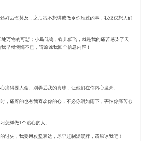
我还好后悔莫及，之后我不想讲或做令你难过的事，我仅仅想人们
了天地万物的可悲；小鸟低鸣，蝶儿低飞，就是我的痛苦感柒了天
的我早就懊悔不已，请原谅我回个信息内容！
是心痛得要人命。别弄丢我的真珠，让他们在你内心发亮。
过时，痛疼的也有我喜欢你的心，不必你泪如雨下，害怕你痛苦心
学习怎样做1个贴心的人。
己的过失，我要用攻坚表达，尽早赶制溫暖牌，请原谅我吧！