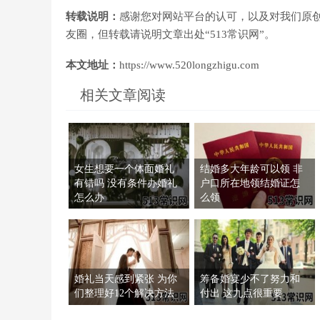
转载说明：
感谢您对网站平台的认可，以及对我们原
友圈，但转载请说明文章出处“513常识网”。
本文地址：
https://www.520longzhigu.com
相关文章阅读
女生想要一个体面婚礼
结婚多大年龄可以领 非
有错吗 没有条件办婚礼
户口所在地领结婚证怎
怎么办
么领
婚礼当天感到紧张 为你
筹备婚宴少不了努力和
们整理好12个解决方法
付出 这九点很重要