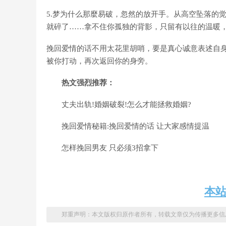
5.梦为什么那麼易破，忽然的放开手。从高空坠落的
就碎了……拿不住你孤独的背影，只留有以往的温暖
挽回爱情的话不用太花里胡哨，要是真心诚意表述自
被你打动，再次返回你的身旁。
热文强烈推荐：
丈夫出轨!婚姻破裂!怎么才能拯救婚姻?
挽回爱情秘籍:挽回爱情的话 让大家感情提温
怎样挽回男友 只必须3招拿下
本
郑重声明：本文版权归原作者所有，转载文章仅为传播更多信