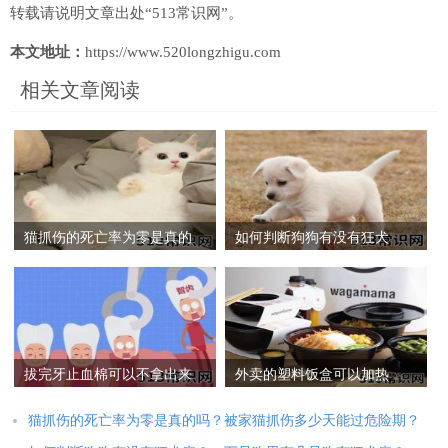
转载请说明文章出处“513常识网”。
本文地址：
https://www.520longzhigu.com
相关文章阅读
猫抓伤的死亡率为零是真的
如何判断狗狗有没有狂犬
吗？被家猫抓伤多少天能过
病？一万只狗里有几只狗有
危险期？
狂犬病？
拔完牙止血棉可以不拿出来
外卖的塑料饭盒可以加热
吗？拔牙后棉花忘记拿掉了
吗？外卖餐盒怎么看是否卫
怎么办
生
猫抓伤的死亡率为零是真的吗？被家猫抓伤多少天能过危险期？