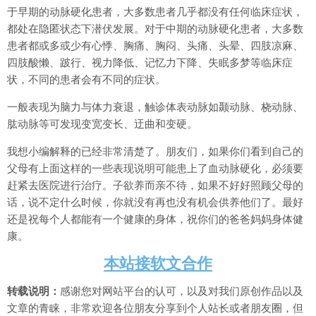
于早期的动脉硬化患者，大多数患者几乎都没有任何临床症状，
都处在隐匿状态下潜伏发展。对于中期的动脉硬化患者，大多数
患者都或多或少有心悸、胸痛、胸闷、头痛、头晕、四肢凉麻、
四肢酸懒、跛行、视力降低、记忆力下降、失眠多梦等临床症
状，不同的患者会有不同的症状。
一般表现为脑力与体力衰退，触诊体表动脉如颞动脉、桡动脉、
肱动脉等可发现变宽变长、迂曲和变硬。
我想小编解释的已经非常清楚了。朋友们，如果你们看到自己的
父母有上面这样的一些表现说明可能患上了血动脉硬化，必须要
赶紧去医院进行治疗。子欲养而亲不待，如果不好好照顾父母的
话，说不定什么时候，你就没有再也没有机会供养他们了。最好
还是祝每个人都能有一个健康的身体，祝你们的爸爸妈妈身体健
康。
本站接软文合作
转载说明：
感谢您对网站平台的认可，以及对我们原创作品以及
文章的青睐，非常欢迎各位朋友分享到个人站长或者朋友圈，但