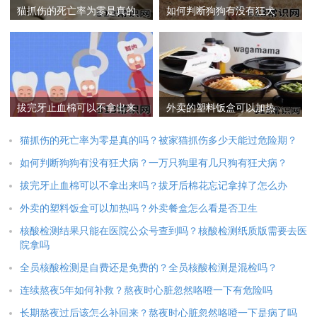
猫抓伤的死亡率为零是真的
如何判断狗狗有没有狂犬
吗？被家猫抓伤多少天能过
病？一万只狗里有几只狗有
危险期？
狂犬病？
拔完牙止血棉可以不拿出来
外卖的塑料饭盒可以加热
吗？拔牙后棉花忘记拿掉了
吗？外卖餐盒怎么看是否卫
怎么办
生
猫抓伤的死亡率为零是真的吗？被家猫抓伤多少天能过危险期？
如何判断狗狗有没有狂犬病？一万只狗里有几只狗有狂犬病？
拔完牙止血棉可以不拿出来吗？拔牙后棉花忘记拿掉了怎么办
外卖的塑料饭盒可以加热吗？外卖餐盒怎么看是否卫生
核酸检测结果只能在医院公众号查到吗？核酸检测纸质版需要去医
院拿吗
全员核酸检测是自费还是免费的？全员核酸检测是混检吗？
连续熬夜5年如何补救？熬夜时心脏忽然咯噔一下有危险吗
长期熬夜过后该怎么补回来？熬夜时心脏忽然咯噔一下是病了吗