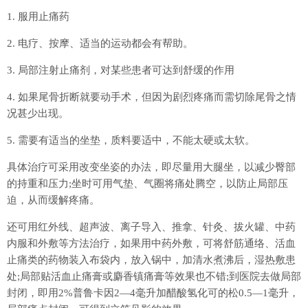
1. 服用止痛药
2. 电疗、按摩、适当的运动都会有帮助。
3. 局部注射止痛剂，对某些患者可达到舒缓的作用
4. 如果尾骨折断就要动手术，但因为剧烈疼痛而需切除尾骨之情
况甚少出现。
5. 需要有适当的坐垫，质料要适中，不能太硬或太软。
具体治疗可采用改变坐姿的办法，即尽量用大腿坐，以减少臀部
的持重和压力;坐时可用气垫、气圈将痛处腾空，以防止局部压
迫，从而缓解疼痛。
还可用红外线、超声波、离子导入、推拿、针灸、拔火罐、中药
内服和外敷等方法治疗，如果用中药外敷，可将舒筋通络、活血
止痛类的药物装入布袋内，放入锅中，加清水煮沸后，湿热敷患
处;局部贴活血止痛膏或麝香镇痛膏等效果也不错;到医院去做局部
封闭，即用2%普鲁卡因2—4毫升加醋酸氢化可的松0.5—1毫升，