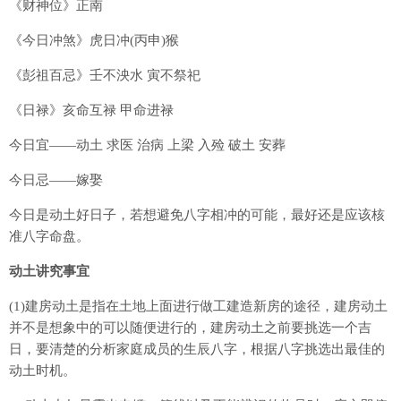
《财神位》正南
《今日冲煞》虎日冲(丙申)猴
《彭祖百忌》壬不泱水 寅不祭祀
《日禄》亥命互禄 甲命进禄
今日宜——动土 求医 治病 上梁 入殓 破土 安葬
今日忌——嫁娶
今日是动土好日子，若想避免八字相冲的可能，最好还是应该核
准八字命盘。
动土讲究事宜
(1)建房动土是指在土地上面进行做工建造新房的途径，建房动土
并不是想象中的可以随便进行的，建房动土之前要挑选一个吉
日，要清楚的分析家庭成员的生辰八字，根据八字挑选出最佳的
动土时机。