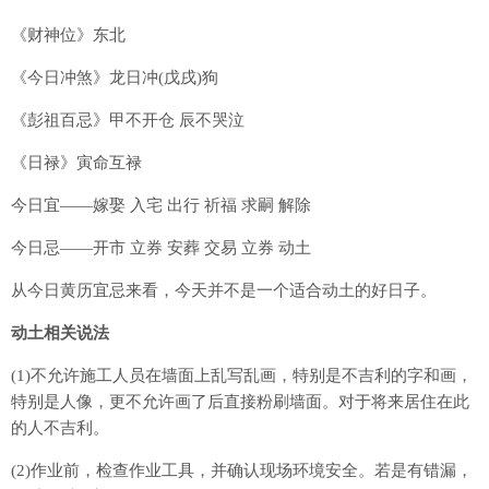
《财神位》东北
《今日冲煞》龙日冲(戊戌)狗
《彭祖百忌》甲不开仓 辰不哭泣
《日禄》寅命互禄
今日宜——嫁娶 入宅 出行 祈福 求嗣 解除
今日忌——开市 立券 安葬 交易 立券 动土
从今日黄历宜忌来看，今天并不是一个适合动土的好日子。
动土相关说法
(1)不允许施工人员在墙面上乱写乱画，特别是不吉利的字和画，
特别是人像，更不允许画了后直接粉刷墙面。对于将来居住在此
的人不吉利。
(2)作业前，检查作业工具，并确认现场环境安全。若是有错漏，