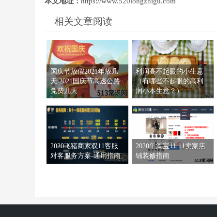
本文地址：
https://www.520longzhigu.com
相关文章阅读
国庆节放假2021年放几
利润高不起眼的小生意
天 2021国庆节高速公路
（有哪些不起眼的高利
免费几天
润小本生意？）
2020飞猪商家双11客服
2020年淘宝11.11卖家店
对客服务方案-通用指南
铺装修指南