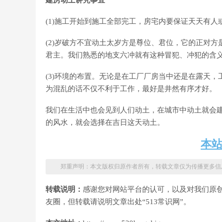
建房动土讲究事宜
(1)施工开始到施工全部完工，房宅内要保证天天有
(2)岁破方不宜动土太岁方是尊位、君位，它的正对方
君主。我们熟悉的地支六冲就有这种冒犯、冲犯的含
(3)环境的布置。无论是在工厂厂房当中还是在露天
为混乱的话不仅不利于工作，最好是井然有序才好。
我们在生活中也会见到人们动土，在城市中动土就会
的风水，就会选择在吉日这天动土。
本
郑重声明：本文版权归原作者所有，转载文章仅为传播更多信
转载说明：
感谢您对网站平台的认可，以及对我们原
友圈，但转载请说明文章出处“513常识网”。