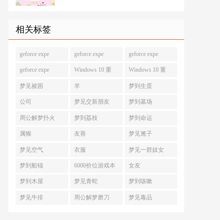
相关标签
geforce expe
geforce expe
geforce expe
geforce expe
Windows 10 重
Windows 10 重
梦见被困
羊
梦到生蛋
公司
梦见交新朋友
梦到墓场
周公解梦扑火
梦到荔枝
梦到命运
属猴
友善
梦见篦子
梦见空气
衣服
梦见一群妓女
梦到船锚
6000价位游戏本
女友
梦到木屋
梦见青蛇
梦到咳嗽
梦见牛排
周公解梦磨刀
梦见毒品