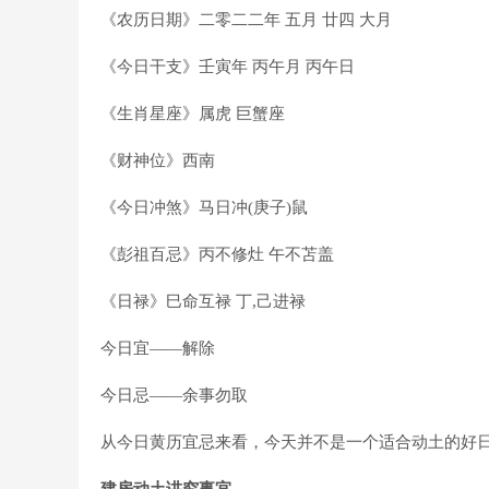
《农历日期》二零二二年 五月 廿四 大月
《今日干支》壬寅年 丙午月 丙午日
《生肖星座》属虎 巨蟹座
《财神位》西南
《今日冲煞》马日冲(庚子)鼠
《彭祖百忌》丙不修灶 午不苫盖
《日禄》巳命互禄 丁,己进禄
今日宜——解除
今日忌——余事勿取
从今日黄历宜忌来看，今天并不是一个适合动土的好