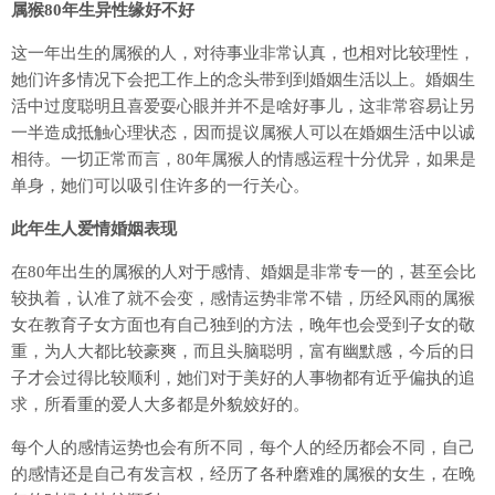
属猴80年生异性缘好不好
这一年出生的属猴的人，对待事业非常认真，也相对比较理性，
她们许多情况下会把工作上的念头带到到婚姻生活以上。婚姻生
活中过度聪明且喜爱耍心眼并并不是啥好事儿，这非常容易让另
一半造成抵触心理状态，因而提议属猴人可以在婚姻生活中以诚
相待。一切正常而言，80年属猴人的情感运程十分优异，如果是
单身，她们可以吸引住许多的一行关心。
此年生人爱情婚姻表现
在80年出生的属猴的人对于感情、婚姻是非常专一的，甚至会比
较执着，认准了就不会变，感情运势非常不错，历经风雨的属猴
女在教育子女方面也有自己独到的方法，晚年也会受到子女的敬
重，为人大都比较豪爽，而且头脑聪明，富有幽默感，今后的日
子才会过得比较顺利，她们对于美好的人事物都有近乎偏执的追
求，所看重的爱人大多都是外貌姣好的。
每个人的感情运势也会有所不同，每个人的经历都会不同，自己
的感情还是自己有发言权，经历了各种磨难的属猴的女生，在晚