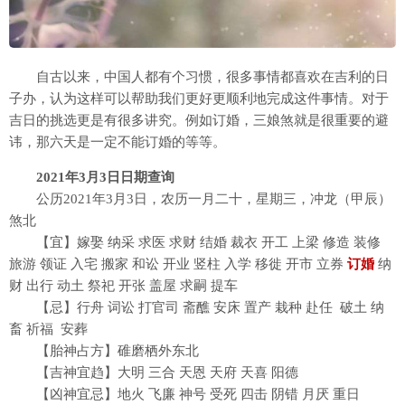
自古以来，中国人都有个习惯，很多事情都喜欢在吉利的日
子办，认为这样可以帮助我们更好更顺利地完成这件事情。对于
吉日的挑选更是有很多讲究。例如订婚，三娘煞就是很重要的避
讳，那六天是一定不能订婚的等等。
2021年3月3日日期查询
公历2021年3月3日，农历一月二十，星期三，冲龙（甲辰）
煞北
【宜】嫁娶 纳采 求医 求财 结婚 裁衣 开工 上梁 修造 装修
旅游 领证 入宅 搬家 和讼 开业 竖柱 入学 移徙 开市 立券
订婚
纳
财 出行 动土 祭祀 开张 盖屋 求嗣 提车
【忌】行舟 词讼 打官司 斋醮 安床 置产 栽种 赴任 破土 纳
畜 祈福 安葬
【胎神占方】碓磨栖外东北
【吉神宜趋】大明 三合 天恩 天府 天喜 阳德
【凶神宜忌】地火 飞廉 神号 受死 四击 阴错 月厌 重日