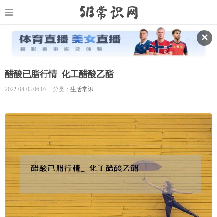
✕
醋酸已脂行情_化工醋酸乙酯
2022-04-03 06:07
分类：
生活常识