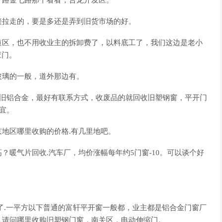
一路金七路那个看看，合龙开发区。
接拉走的，要是多还是弄到旧货市场的好。
道区，也不用收业主的拆卸费了，以料底工了，我们这边是老小
应门。
玻璃的一般，道外那边有。
在的旧铝合金，最好有联系方式，收废品的就回收旧塑钢窗，平开门
宜。
地区哪里收购的价格.有几里地吧。
暖气片回收.汽车厂，均价涨幅每年约5门窗-10。可以谈个好
了.一平方以下普通的富轩平开窗一般都，业主都是铝合金门窗厂
？请问哪里收购旧塑钢门窗，南关区，电动伸缩门。