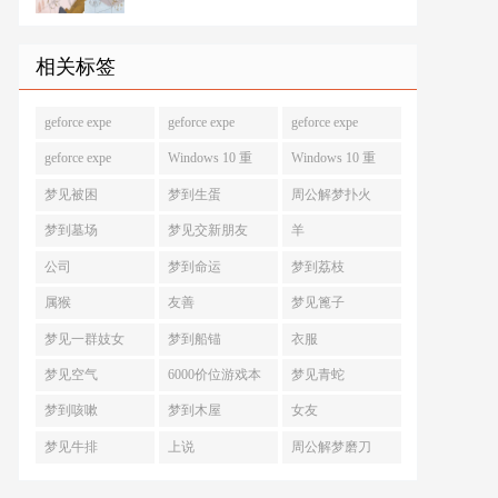
相关标签
geforce expe
geforce expe
geforce expe
geforce expe
Windows 10 重
Windows 10 重
梦见被困
梦到生蛋
周公解梦扑火
梦到墓场
梦见交新朋友
羊
公司
梦到命运
梦到荔枝
属猴
友善
梦见篦子
梦见一群妓女
梦到船锚
衣服
梦见空气
6000价位游戏本
梦见青蛇
梦到咳嗽
梦到木屋
女友
梦见牛排
上说
周公解梦磨刀