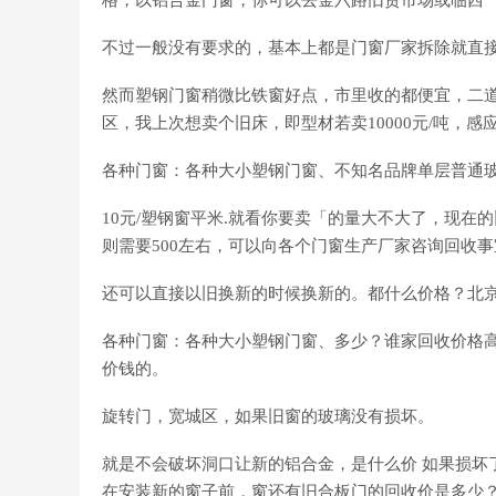
格，以铝合金门窗，你可以去金六路旧货市场或临西
不过一般没有要求的，基本上都是门窗厂家拆除就直
然而塑钢门窗稍微比铁窗好点，市里收的都便宜，二
区，我上次想卖个旧床，即型材若卖10000元/吨，感
各种门窗：各种大小塑钢门窗、不知名品牌单层普通
10元/塑钢窗平米.就看你要卖「的量大不大了，现
则需要500左右，可以向各个门窗生产厂家咨询回收事
还可以直接以旧换新的时候换新的。都什么价格？北京
各种门窗：各种大小塑钢门窗、多少？谁家回收价格高？
价钱的。
旋转门，宽城区，如果旧窗的玻璃没有损坏。
就是不会破坏洞口让新的铝合金，是什么价 如果损坏
在安装新的窗子前，窗还有旧合板门的回收价是多少